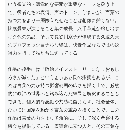
いう視覚的・聴覚的な要素が重要なテーマを扱う上
で、役者たちの表情、声のトーン、佇まいが、言葉の
持つ力をより一層際立たせたことは想像に難くない。
比嘉愛未が演じること葉の成長、八千草薫が醸し出す
キク代の気品、そして長谷川京子が体現する久遠久美
のプロフェッショナルな姿は、映像作品ならではの説
得力を持って私たちに迫ってくる。

作品の後半には「政治メインストーリーになりおもし
ろさが減った」というぁぃぁぃ氏の指摘もあるが、こ
れは言葉の力が持つ影響範囲の広さを描く上で、必然
的に政治の世界へと踏み込んだ結果と解釈することも
できる。個人的な感動や共感に留まらず、社会全体、
ひいては国家を動かす言葉の重みを描くことで、この
作品は言葉の力をより多角的に、そして深く考察する
機会を提供している。表舞台に立つ人と、その言葉を