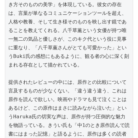
き方そのものの美学」を体現している。彼女の存在
は、言葉が単なるコミュニケーションツールを超え、
人格や教養、そして生き様そのものを映し出す鏡であ
ることを教えてくれる。八千草薫という女優が持つ唯
一無二の気品と優しさが、このキク代という役に見事
に重なり、「八千草薫さんがとても可愛かった」とい
うBuki氏の感想にもあるように、観る者の心に深く刻
まれる存在として描かれている。

提供されたレビューの中には、原作との比較について
言及するものが少なくない。「違う違う違う、これは
原作を読んで欲しい。映画やドラマも見て泣くことは
あるけど、この原作はまさに読みながら泣いた」とい
うHaruka氏の切実な声は、原作が持つ圧倒的な魅力
を物語っている。きうい氏も「中1のとき原作読んで読
書にはまった記憶」と語るように、原作は多くの読者