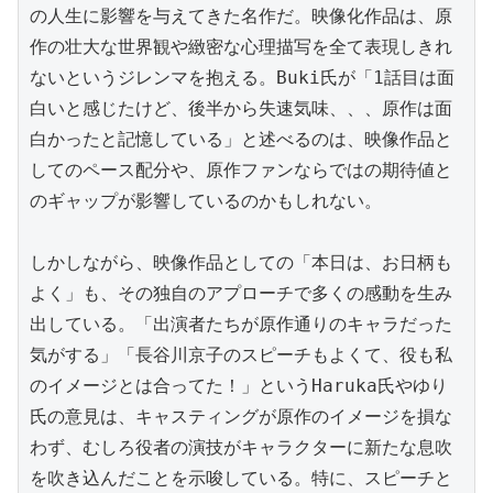
の人生に影響を与えてきた名作だ。映像化作品は、原
作の壮大な世界観や緻密な心理描写を全て表現しきれ
ないというジレンマを抱える。Buki氏が「1話目は面
白いと感じたけど、後半から失速気味、、、原作は面
白かったと記憶している」と述べるのは、映像作品と
してのペース配分や、原作ファンならではの期待値と
のギャップが影響しているのかもしれない。

しかしながら、映像作品としての「本日は、お日柄も
よく」も、その独自のアプローチで多くの感動を生み
出している。「出演者たちが原作通りのキャラだった
気がする」「長谷川京子のスピーチもよくて、役も私
のイメージとは合ってた！」というHaruka氏やゆり
氏の意見は、キャスティングが原作のイメージを損な
わず、むしろ役者の演技がキャラクターに新たな息吹
を吹き込んだことを示唆している。特に、スピーチと