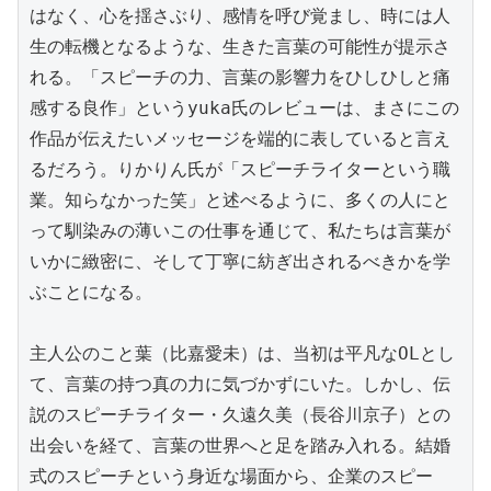
はなく、心を揺さぶり、感情を呼び覚まし、時には人
生の転機となるような、生きた言葉の可能性が提示さ
れる。「スピーチの力、言葉の影響力をひしひしと痛
感する良作」というyuka氏のレビューは、まさにこの
作品が伝えたいメッセージを端的に表していると言え
るだろう。りかりん氏が「スピーチライターという職
業。知らなかった笑」と述べるように、多くの人にと
って馴染みの薄いこの仕事を通じて、私たちは言葉が
いかに緻密に、そして丁寧に紡ぎ出されるべきかを学
ぶことになる。

主人公のこと葉（比嘉愛未）は、当初は平凡なOLとし
て、言葉の持つ真の力に気づかずにいた。しかし、伝
説のスピーチライター・久遠久美（長谷川京子）との
出会いを経て、言葉の世界へと足を踏み入れる。結婚
式のスピーチという身近な場面から、企業のスピー