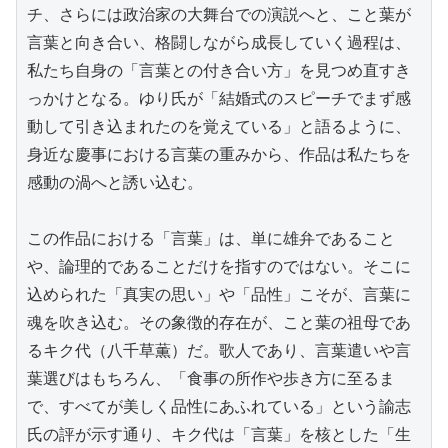
チ、さらには政治家の大舞台での演説へと、こと葉が
言葉と向き合い、格闘しながら成長していく過程は、
私たち自身の「言葉との付き合い方」を見つめ直すき
っかけとなる。ゆり氏が「結婚式のスピーチでまず感
動して引き込まれたのを覚えている」と語るように、
身近な慶事における言葉の重みから、作品は私たちを
感動の渦へと誘い込む。

この作品における「言葉」は、単に雄弁であること
や、論理的であることだけを指すのではない。そこに
込められた「真実の思い」や「品性」こそが、言葉に
魂を吹き込む。その象徴的存在が、こと葉の祖母であ
るキク代（八千草薫）だ。歌人であり、言葉遣いや言
葉選びはもちろん、「食事の所作や歩き方に至るま
で、すべてが美しく品性にあふれている」という諭志
氏の評が示す通り、キク代は「言葉」を核とした「生