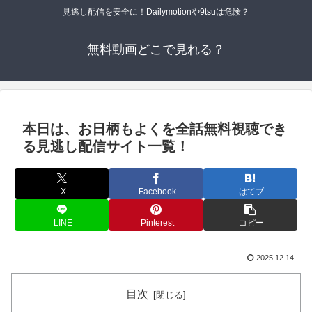
見逃し配信を安全に！Dailymotionや9tsuは危険？
無料動画どこで見れる？
本日は、お日柄もよくを全話無料視聴でき
る見逃し配信サイト一覧！
X
Facebook
はてブ
LINE
Pinterest
コピー
2025.12.14
目次