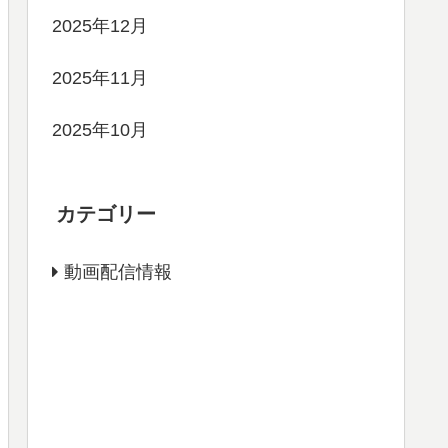
2025年12月
2025年11月
2025年10月
カテゴリー
動画配信情報