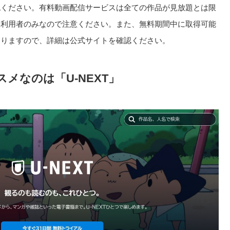
認ください。有料動画配信サービスは全ての作品が見放題とは限
回利用者のみなので注意ください。また、無料期間中に取得可能
ありますので、詳細は公式サイトを確認ください。
メなのは「U-NEXT」