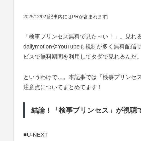
2025/12/02
[記事内にはPRが含まれます]
「検事プリンセス無料で見た～い！」。見れるよ！
dailymotionやYouTubeも規制が多く
ビスで無料期間を利用してタダで見れるんだ
というわけで…。本記事では「検事プリンセ
注意点についてまとめてます！
結論！「検事プリンセス」が視聴
■U-NEXT