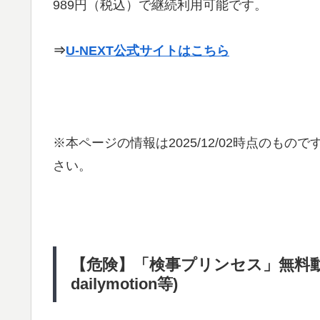
989円（税込）で継続利用可能です。
⇒
U-NEXT公式サイトはこちら
※本ページの情報は
2025/12/02
時点のものです
さい。
【危険】「検事プリンセス」無料動画
dailymotion等)