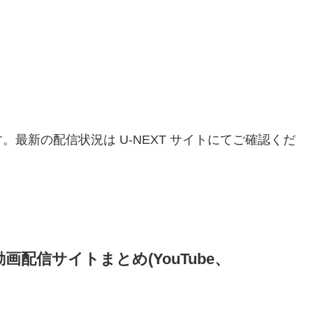
。最新の配信状況は U-NEXT サイトにてご確認くだ
配信サイトまとめ(YouTube、