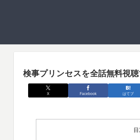
検事プリンセスを全話無料視聴
X
Facebook
はてブ
目