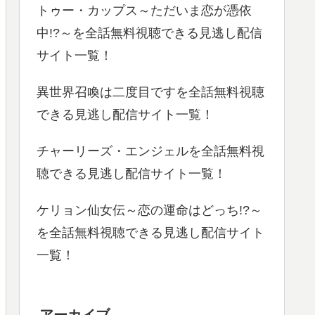
トゥー・カップス～ただいま恋が憑依
中!?～を全話無料視聴できる見逃し配信
サイト一覧！
異世界召喚は二度目ですを全話無料視聴
できる見逃し配信サイト一覧！
チャーリーズ・エンジェルを全話無料視
聴できる見逃し配信サイト一覧！
ケリョン仙女伝～恋の運命はどっち!?～
を全話無料視聴できる見逃し配信サイト
一覧！
アーカイブ