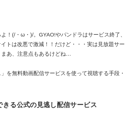
(/・ω・)/。GYAO!やパンドラはサービス終了、
無料配信サイトは改悪で激減！！だけど・・・実は見放題サー
。まあ、注意点もあるけどね…
ス」を無料動画配信サービスを使って視聴する手段・
できる公式の見逃し配信サービス