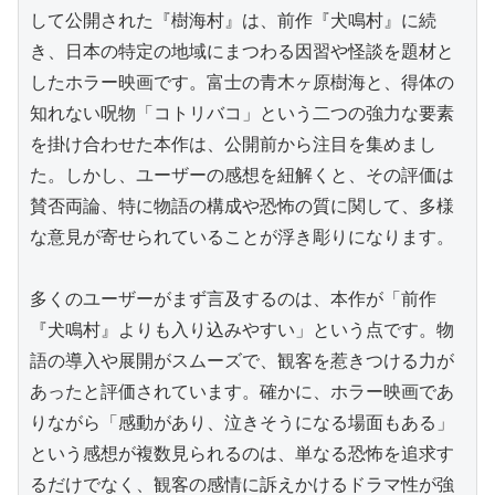
して公開された『樹海村』は、前作『犬鳴村』に続
き、日本の特定の地域にまつわる因習や怪談を題材と
したホラー映画です。富士の青木ヶ原樹海と、得体の
知れない呪物「コトリバコ」という二つの強力な要素
を掛け合わせた本作は、公開前から注目を集めまし
た。しかし、ユーザーの感想を紐解くと、その評価は
賛否両論、特に物語の構成や恐怖の質に関して、多様
な意見が寄せられていることが浮き彫りになります。

多くのユーザーがまず言及するのは、本作が「前作
『犬鳴村』よりも入り込みやすい」という点です。物
語の導入や展開がスムーズで、観客を惹きつける力が
あったと評価されています。確かに、ホラー映画であ
りながら「感動があり、泣きそうになる場面もある」
という感想が複数見られるのは、単なる恐怖を追求す
るだけでなく、観客の感情に訴えかけるドラマ性が強