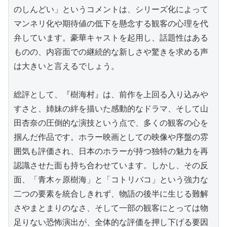
のしんどい」というコメントは、シリーズ化によって
マンネリ化や期待値の低下を懸念する観客の心理を代
弁しています。豪華キャストを起用し、話題性はある
ものの、内容面での継続的な新しさや驚きを求める声
は大きいと言えるでしょう。

総評として、『樹海村』は、前作を上回る入り込みや
すさと、姉妹の絆を描いた感動的なドラマ、そして山
田杏奈の圧倒的な演技という点で、多くの観客の心を
掴んだ作品です。ホラー映画としての映像や序盤の雰
囲気も評価され、日本のホラーが持つ独特の魅力を再
認識させた面も持ち合わせています。しかし、その反
面、「青木ヶ原樹海」と「コトリバコ」という強力な
二つの要素を統合しきれず、物語の後半に生じる難解
さやまとまりのなさ、そして一部の観客にとっては物
足りない恐怖演出が、全体的な評価を押し下げる要因