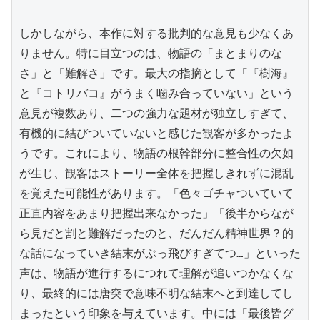
しかしながら、本作に対する批判的な意見も少なくあ
りません。特に目立つのは、物語の「まとまりのな
さ」と「難解さ」です。最大の指摘として「『樹海』
と『コトリバコ』がうまく噛み合っていない」という
意見が複数あり、二つの強力な題材が独立しすぎて、
有機的に結びついていないと感じた観客が多かったよ
うです。これにより、物語の根幹部分に整合性の欠如
が生じ、観客はストーリー全体を把握しきれずに混乱
を覚えた可能性があります。「色々ゴチャついていて
正直内容をあまり把握出来なかった」「後半からなが
ら見だと割と難解だったのと、だんだん精神世界？的
な話になっていき結末がぶっ飛びすぎてつ…」といった
声は、物語が進行するにつれて理解が追いつかなくな
り、最終的には唐突で意味不明な結末へと到達してし
まったという印象を与えています。中には「最後皆グ