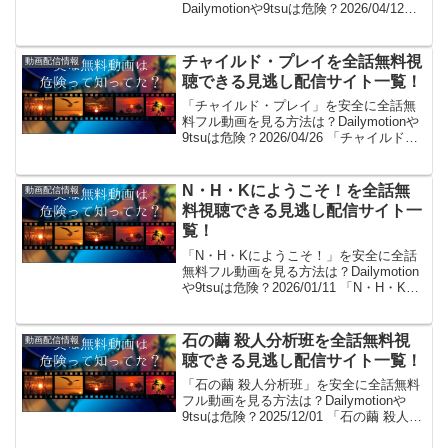
Dailymotionや9tsuは危険？2026/04/12
「学園黙示録 highschool of the dead無料
で見た～い！」。見...
チャイルド・プレイを全話無料視
動画配信情報
聴できる見逃し配信サイト一覧！
「チャイルド・プレイ」を安全に全話無
料フル動画を見る方法は？Dailymotionや
9tsuは危険？2026/04/26 「チャイルド・
プレイ無料で見た～い！」。見れるよ！
(/・ω・)/。GYAO!やパンドラはサービス
終了、dailymot...
N・H・Kにようこそ！を全話無
動画配信情報
料視聴できる見逃し配信サイト一
覧！
「N・H・Kにようこそ！」を安全に全話
無料フル動画を見る方法は？Dailymotion
や9tsuは危険？2026/01/11 「N・H・Kに
ようこそ！無料で見た～い！」。見れる
よ！(/・ω・)/。GYAO!やパンドラはサー
ビス終了、dail...
石の繭 殺人分析班を全話無料視
動画配信情報
聴できる見逃し配信サイト一覧！
「石の繭 殺人分析班」を安全に全話無料
フル動画を見る方法は？Dailymotionや
9tsuは危険？2025/12/01 「石の繭 殺人分
析班無料で見た～い！」。見れるよ！(/・