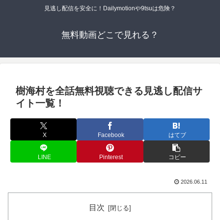
見逃し配信を安全に！Dailymotionや9tsuは危険？
無料動画どこで見れる？
樹海村を全話無料視聴できる見逃し配信サ
イト一覧！
X
Facebook
はてブ
LINE
Pinterest
コピー
2026.06.11
目次