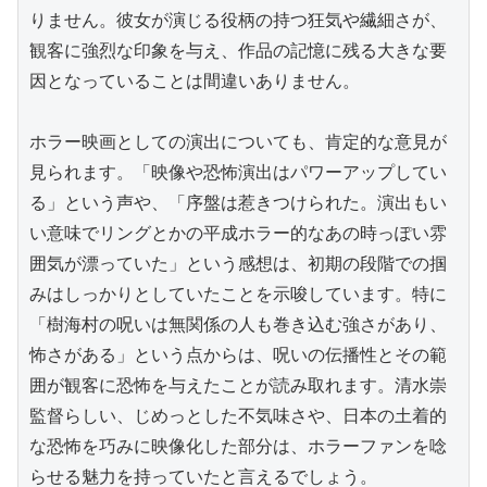
りません。彼女が演じる役柄の持つ狂気や繊細さが、
観客に強烈な印象を与え、作品の記憶に残る大きな要
因となっていることは間違いありません。

ホラー映画としての演出についても、肯定的な意見が
見られます。「映像や恐怖演出はパワーアップしてい
る」という声や、「序盤は惹きつけられた。演出もい
い意味でリングとかの平成ホラー的なあの時っぽい雰
囲気が漂っていた」という感想は、初期の段階での掴
みはしっかりとしていたことを示唆しています。特に
「樹海村の呪いは無関係の人も巻き込む強さがあり、
怖さがある」という点からは、呪いの伝播性とその範
囲が観客に恐怖を与えたことが読み取れます。清水崇
監督らしい、じめっとした不気味さや、日本の土着的
な恐怖を巧みに映像化した部分は、ホラーファンを唸
らせる魅力を持っていたと言えるでしょう。
