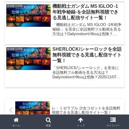
ω・)/。GYAO!やパンドラはサービス終
了、dailymot...
機動戦士ガンダム MS IGLOO -1
動画配信情報
年戦争秘録-を全話無料視聴でき
る見逃し配信サイト一覧！
「機動戦士ガンダム MS IGLOO -1年戦争
秘録-」を安全に全話無料フル動画を見る
方法は？Dailymotionや9tsuは危険？
2026/06/26 「機動戦士ガンダム MS
IGLOO -1年戦争秘録-無料で見た～
い！」。見れるよ！...
SHERLOCK/シャーロックを全話
動画配信情報
無料視聴できる見逃し配信サイト
一覧！
「SHERLOCK/シャーロック」を安全に
全話無料フル動画を見る方法は？
Dailymotionや9tsuは危険？2025/11/07
「SHERLOCK/シャーロック無料で見た
～い！」。見れるよ！(/・ω・)/。GYAO!
やパンドラはサービ...
レ・ミゼラブル 少女コゼットを全話無料
視聴できる見逃し配信サイト一覧！
ホーム
検索
トップ
サイドバー