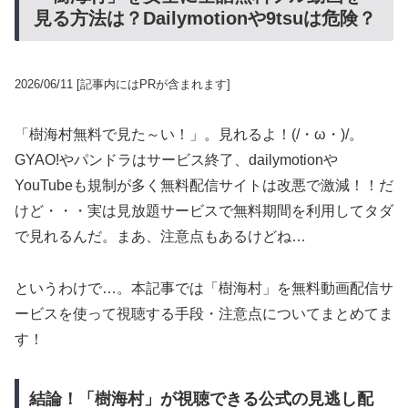
見る方法は？Dailymotionや9tsuは危険？
2026/06/11
[記事内にはPRが含まれます]
「樹海村無料で見た～い！」。見れるよ！(/・ω・)/。
GYAO!やパンドラはサービス終了、dailymotionや
YouTubeも規制が多く無料配信サイトは改悪で激減！！だ
けど・・・実は見放題サービスで無料期間を利用してタダ
で見れるんだ。まあ、注意点もあるけどね…
というわけで…。本記事では「樹海村」を無料動画配信サ
ービスを使って視聴する手段・注意点についてまとめてま
す！
結論！「樹海村」が視聴できる公式の見逃し配