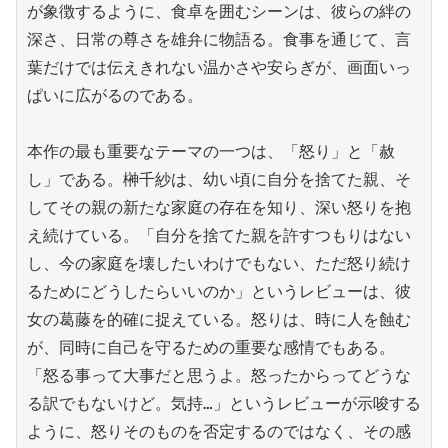
が象徴するように、食卓を囲むシーンは、彼らの絆の
深さ、日常の尊さを雄弁に物語る。食事を通じて、言
葉だけでは伝えきれない温かさや安らぎが、画面いっ
ぱいに広がるのである。

本作の最も重要なテーマの一つは、「怒り」と「赦
し」である。榊千紗は、幼い頃に自分を捨てた親、そ
してその親の新たな家庭の存在を知り、深い怒りを抱
え続けている。「自分を捨てた親を許すつもりはない
し、今の家庭を壊したいわけでもない、ただ怒り続け
るためにどうしたらいいのか」というレビューは、彼
女の葛藤を的確に捉えている。怒りは、時に人を蝕む
が、同時に自己を守るための重要な感情でもある。
「怒る事って大事だと思うよ。怒ったからってどうな
る訳でもないけど。気持…」というレビューが示唆する
ように、怒りそのものを否定するのではなく、その感