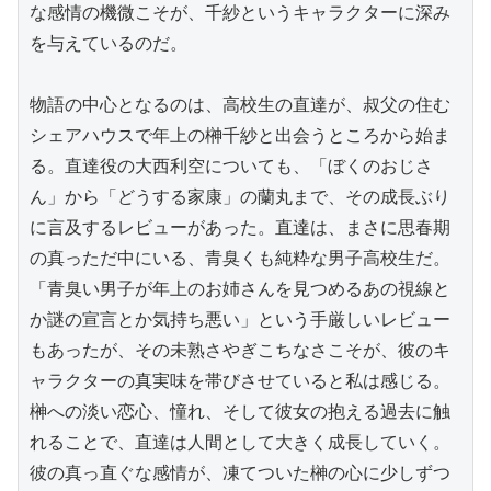
な感情の機微こそが、千紗というキャラクターに深み
を与えているのだ。

物語の中心となるのは、高校生の直達が、叔父の住む
シェアハウスで年上の榊千紗と出会うところから始ま
る。直達役の大西利空についても、「ぼくのおじさ
ん」から「どうする家康」の蘭丸まで、その成長ぶり
に言及するレビューがあった。直達は、まさに思春期
の真っただ中にいる、青臭くも純粋な男子高校生だ。
「青臭い男子が年上のお姉さんを見つめるあの視線と
か謎の宣言とか気持ち悪い」という手厳しいレビュー
もあったが、その未熟さやぎこちなさこそが、彼のキ
ャラクターの真実味を帯びさせていると私は感じる。
榊への淡い恋心、憧れ、そして彼女の抱える過去に触
れることで、直達は人間として大きく成長していく。
彼の真っ直ぐな感情が、凍てついた榊の心に少しずつ