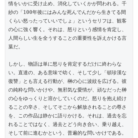
情をいかに受け止め、消化していくかが問われる。千
紗の「100年後にはみんな死んでんだから生きてる間
くらい怒ったっていいでしょ」というセリフは、観客
の心に強く響く。それは、怒りという感情を肯定し、
人間らしい生を全うすることの重要性を訴えかける言
葉だ。

しかし、物語は単に怒りを肯定するだけに終わらな
い。直達の、ある意味で幼く、そして少し「頓珍漢な
復讐」とも言える行動が、榊の心に波紋を広げる。彼
の純粋な問いかけや、無邪気な愛情が、頑なだった榊
の心をゆっくりと溶かしていくのだ。怒りを抱え続け
ることの辛さ、そしてそこから解放されることの尊さ
を、この作品は静かに語りかける。それは、過去を忘
れることではなく、過去とどう向き合い、乗り越え、
そして前に進むかという、普遍的な問いかけである。
