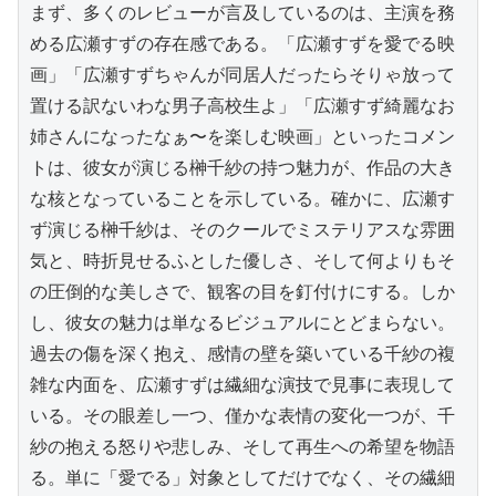
まず、多くのレビューが言及しているのは、主演を務
める広瀬すずの存在感である。「広瀬すずを愛でる映
画」「広瀬すずちゃんが同居人だったらそりゃ放って
置ける訳ないわな男子高校生よ」「広瀬すず綺麗なお
姉さんになったなぁ〜を楽しむ映画」といったコメン
トは、彼女が演じる榊千紗の持つ魅力が、作品の大き
な核となっていることを示している。確かに、広瀬す
ず演じる榊千紗は、そのクールでミステリアスな雰囲
気と、時折見せるふとした優しさ、そして何よりもそ
の圧倒的な美しさで、観客の目を釘付けにする。しか
し、彼女の魅力は単なるビジュアルにとどまらない。
過去の傷を深く抱え、感情の壁を築いている千紗の複
雑な内面を、広瀬すずは繊細な演技で見事に表現して
いる。その眼差し一つ、僅かな表情の変化一つが、千
紗の抱える怒りや悲しみ、そして再生への希望を物語
る。単に「愛でる」対象としてだけでなく、その繊細