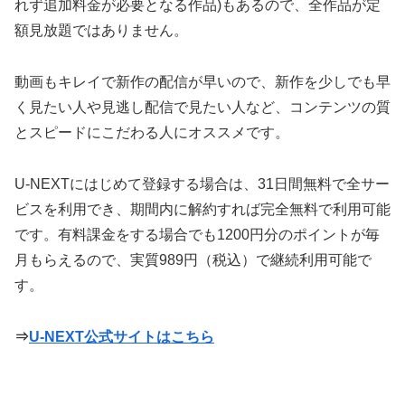
れず追加料金が必要となる作品)もあるので、全作品が定
額見放題ではありません。
動画もキレイで新作の配信が早いので、新作を少しでも早
く見たい人や見逃し配信で見たい人など、コンテンツの質
とスピードにこだわる人にオススメです。
U-NEXTにはじめて登録する場合は、31日間無料で全サー
ビスを利用でき、期間内に解約すれば完全無料で利用可能
です。有料課金をする場合でも1200円分のポイントが毎
月もらえるので、実質989円（税込）で継続利用可能で
す。
⇒
U-NEXT公式サイトはこちら