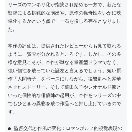
リーズのマンネリ化が指摘され始める一方で、新たな
監督による挑戦的な演出や、原作の猟奇性をいかに映
像化するかという点で、一石を投じる存在となりまし
た。

本作の評価は、提供されたレビューからも見て取れる
ように、賛否が分かれるところです。しかし、その多
様な意見こそが、本作が単なる量産型ドラマでなく、
強い個性を放っていた証左と言えるでしょう。短い原
作「人間椅子」をベースにしながら、復讐劇へと昇華
させたストーリー、そして萬田久子やレオナルド熊と
いった個性的な俳優陣の起用が、本作をシリーズの中
でもひときわ異彩を放つ作品へと押し上げているので
す。

● 監督交代と作風の変化：ロマンポルノ的視覚表現の