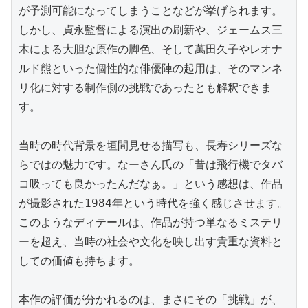
が予測可能になってしまうことなどが挙げられます。
しかし、貞永監督による演出の刷新や、ジェームス三
木による大胆な原作の脚色、そして萬田久子やレオナ
ルド熊といった個性的な俳優陣の起用は、そのマンネ
リ化に対する制作側の挑戦であったとも解釈できま
す。

当時の時代背景を垣間見せる描写も、長寿シリーズな
らではの魅力です。なーさん氏の「昔は飛行機でタバ
コ吸っても良かったんだなぁ。」という感想は、作品
が撮影された1984年という時代を強く感じさせます。
このようなディテールは、作品が持つ単なるミステリ
ーを超え、当時の社会や文化を映し出す貴重な資料と
しての価値も持ちます。

本作の評価が分かれるのは、まさにその「挑戦」が、