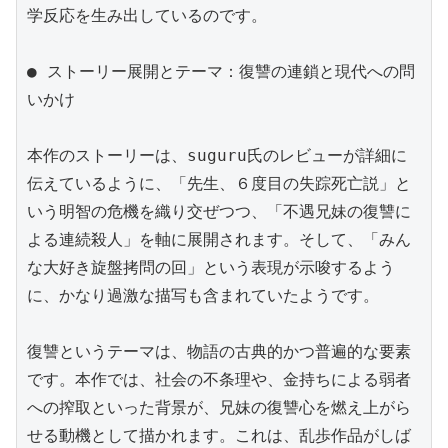
学反応を生み出しているのです。

● ストーリー展開とテーマ：復讐の連鎖と現代への問
いかけ

本作のストーリーは、suguru氏のレビューが詳細に
伝えているように、「先生、６度目の失踪死亡説」と
いう明智の危機を織り交ぜつつ、「不遇兄妹の復讐に
よる連続殺人」を軸に展開されます。そして、「みん
な大好き旋盤拷問の回」という表現が示唆するよう
に、かなり過激な描写も含まれていたようです。

復讐というテーマは、物語の古典的かつ普遍的な要素
です。本作では、社会の不条理や、金持ちによる弱者
への搾取といった背景が、兄妹の復讐心を燃え上がら
せる動機として描かれます。これは、乱歩作品がしば