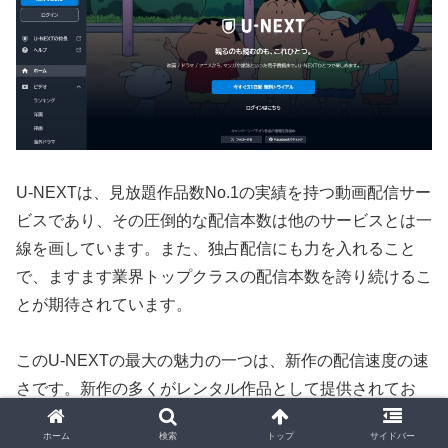
U-NEXTは、見放題作品数No.1の実績を持つ動画配信サー
ビスであり、その圧倒的な配信本数は他のサービスとは一
線を画しています。また、独占配信にも力を入れること
で、ますます業界トップクラスの配信本数を誇り続けるこ
とが期待されています。
このU-NEXTの最大の魅力の一つは、新作の配信速度の速
さです。新作の多くがレンタル作品として提供されてお
り、別途課金が必要な場合もありますが、毎月もらえるポ
ホーム
検索
トップ
サイドバー
イントを使えば無料で視聴することができます。これによ