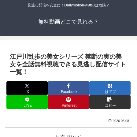
見逃し配信を安全に！Dailymotionや9tsuは危険？
無料動画どこで見れる？
江戸川乱歩の美女シリーズ 禁断の実の美
女を全話無料視聴できる見逃し配信サイト
一覧！
X
Facebook
はてブ
LINE
Pinterest
コピー
2026.06.08
目次