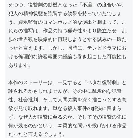
えつつ、復讐劇の動機となった「不遇」の度合いや、
犯人の精神状態を強調する効果を持っていたでしょ
う。貞永監督のロマンポルノ的な演出と相まって、こ
れらの描写は、作品の持つ猟奇性をより際立たせ、乱
歩の世界観を映像的に再現しようとする試みの一環だ
ったと言えます。しかし、同時に、テレビドラマにお
ける倫理的な許容範囲の議論も巻き起こした可能性も
あります。

本作のストーリーは、一見すると「ベタな復讐劇」と
評されるかもしれませんが、その中に乱歩的な猟奇
性、社会批判、そして人間の業を深く描こうとする意
欲が見て取れます。単なる殺人事件の解決に留まら
ず、なぜ人が復讐に至るのか、そしてその復讐の先に
何が残るのかという、本質的な問いを投げかける作品
だったと言えるでしょう。
