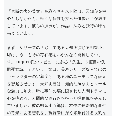
「禁断の実の美女」を彩るキャスト陣は、天知茂を中
心としながらも、様々な個性を持った俳優たちが結集
しています。彼らの演技が、作品に深みと独特の味を
与えています。

まず、シリーズの「顔」である天知茂演じる明智小五
郎は、今回もその存在感をいかんなく発揮していま
す。suguru氏のレビューにある「先生、６度目の失
踪死亡説。」という一文は、長寿シリーズならではの
キャラクターの定着度と、ある種のユーモラスな設定
を想起させます。天知明智は、知的な洞察力とクール
な魅力に加え、時に事件の裏に隠された人間ドラマに
心を痛める、人間的な奥行きを持った探偵像を確立し
ていました。彼の明智小五郎は、本作の猟奇的な事件
の背景にある悲劇を、視聴者に深く印象付ける役割を