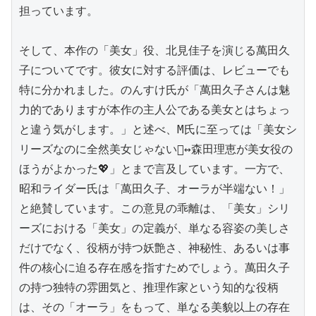
担っています。

そして、本作の「美女」役、北見佳子を演じる萬田久
子についてです。彼女に対する評価は、レビューでも
特に分かれました。のんすけ氏が「萬田久子さんは魅
力的でありますが本作の主人公である美女とはちょっ
と違う気がします。」と述べ、M氏に至っては「美女シ
リーズなのに全然美女じゃない🙂‍↔️森田理恵が美女役の
ほうがよかった💖」とまで言及しています。一方で、
昭和ライダー氏は「萬田久子、オーラが半端ない！」
と絶賛しています。この意見の乖離は、「美女」シリ
ーズにおける「美女」の定義が、単なる容姿の美しさ
だけでなく、役柄が持つ妖艶さ、神秘性、あるいは事
件の核心に迫る存在感を指すためでしょう。萬田久子
の持つ独特の雰囲気と、推理作家という知的な役柄
は、その「オーラ」をもって、単なる美貌以上の存在