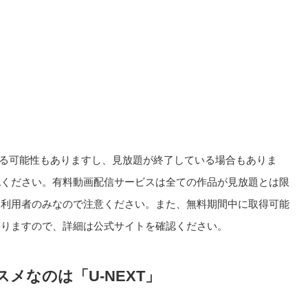
る可能性もありますし、見放題が終了している場合もありま
認ください。有料動画配信サービスは全ての作品が見放題とは限
回利用者のみなので注意ください。また、無料期間中に取得可能
ありますので、詳細は公式サイトを確認ください。
メなのは「U-NEXT」