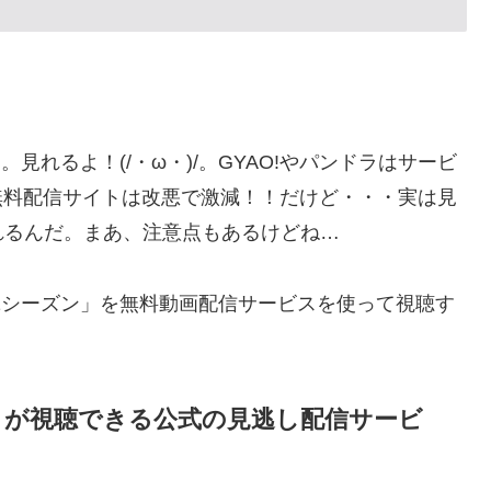
見れるよ！(/・ω・)/。GYAO!やパンドラはサービ
制が多く無料配信サイトは改悪で激減！！だけど・・・実は見
れるんだ。まあ、注意点もあるけどね…
1シーズン」を無料動画配信サービスを使って視聴す
」が視聴できる公式の見逃し配信サービ