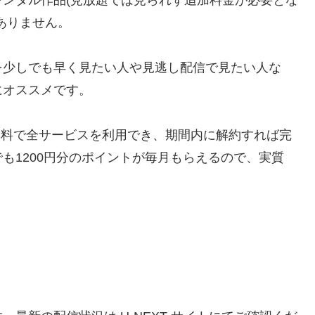
ありません。
を少しでも早く見たい人や見逃し配信で見たい人な
にオススメです。
間無料で全サービスを利用でき、期間内に解約すれば完
も1200円分のポイントが毎月もらえるので、実質