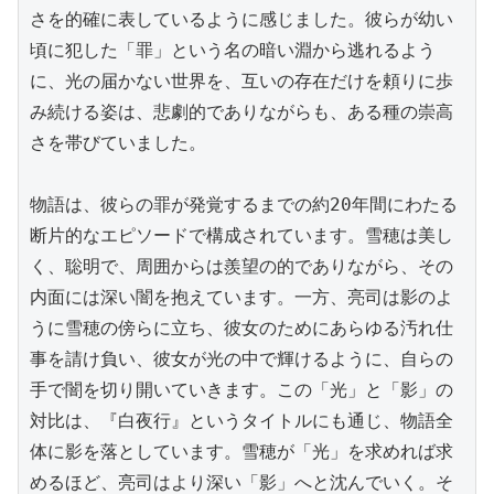
さを的確に表しているように感じました。彼らが幼い
頃に犯した「罪」という名の暗い淵から逃れるよう
に、光の届かない世界を、互いの存在だけを頼りに歩
み続ける姿は、悲劇的でありながらも、ある種の崇高
さを帯びていました。

物語は、彼らの罪が発覚するまでの約20年間にわたる
断片的なエピソードで構成されています。雪穂は美し
く、聡明で、周囲からは羨望の的でありながら、その
内面には深い闇を抱えています。一方、亮司は影のよ
うに雪穂の傍らに立ち、彼女のためにあらゆる汚れ仕
事を請け負い、彼女が光の中で輝けるように、自らの
手で闇を切り開いていきます。この「光」と「影」の
対比は、『白夜行』というタイトルにも通じ、物語全
体に影を落としています。雪穂が「光」を求めれば求
めるほど、亮司はより深い「影」へと沈んでいく。そ