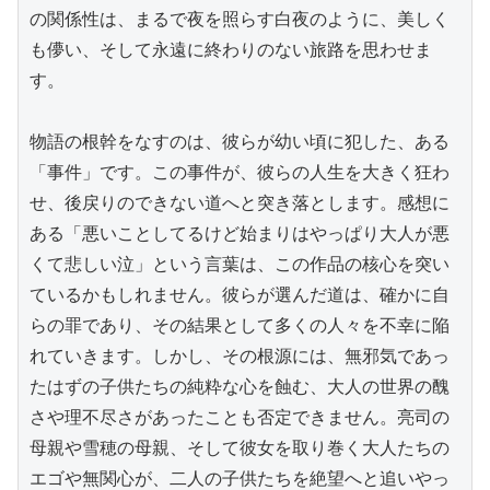
の関係性は、まるで夜を照らす白夜のように、美しく
も儚い、そして永遠に終わりのない旅路を思わせま
す。

物語の根幹をなすのは、彼らが幼い頃に犯した、ある
「事件」です。この事件が、彼らの人生を大きく狂わ
せ、後戻りのできない道へと突き落とします。感想に
ある「悪いことしてるけど始まりはやっぱり大人が悪
くて悲しい泣」という言葉は、この作品の核心を突い
ているかもしれません。彼らが選んだ道は、確かに自
らの罪であり、その結果として多くの人々を不幸に陥
れていきます。しかし、その根源には、無邪気であっ
たはずの子供たちの純粋な心を蝕む、大人の世界の醜
さや理不尽さがあったことも否定できません。亮司の
母親や雪穂の母親、そして彼女を取り巻く大人たちの
エゴや無関心が、二人の子供たちを絶望へと追いやっ