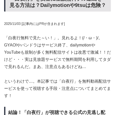
見る方法は？Dailymotionや9tsuは危険？
2025/11/03
[記事内にはPRが含まれます]
「白夜行無料で見た～い！」。見れるよ！(/・ω・)/。
GYAO!やパンドラはサービス終了、dailymotionや
YouTubeも規制が多く無料配信サイトは改悪で激減！！だ
けど・・・実は見放題サービスで無料期間を利用してタダ
で見れるんだ。まあ、注意点もあるけどね…
というわけで…。本記事では「白夜行」を無料動画配信サ
ービスを使って視聴する手段・注意点についてまとめてま
す！
結論！「白夜行」が視聴できる公式の見逃し配