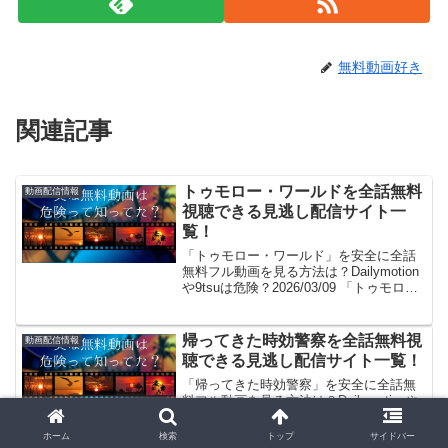
無料動画好き
関連記事
トゥモロー・ワールドを全話無料
動画配信情報
視聴できる見逃し配信サイト一
覧！
「トゥモロー・ワールド」を安全に全話
無料フル動画を見る方法は？Dailymotion
や9tsuは危険？2026/03/09 「トゥモロ
ー・ワールド無料で見た～い！」。見れ
るよ！(/・ω・)/。GYAO!やパンドラはサ
ービス終了、dailym...
帰ってきた時効警察を全話無料視
動画配信情報
聴できる見逃し配信サイト一覧！
「帰ってきた時効警察」を安全に全話無
料フル動画を見る方法は？Dailymotionや
9tsuは危険？2025/11/28 「帰ってきた時
効警察無料で見た～い！」。見れるよ！
ホーム
検索
トップ
サイドバー