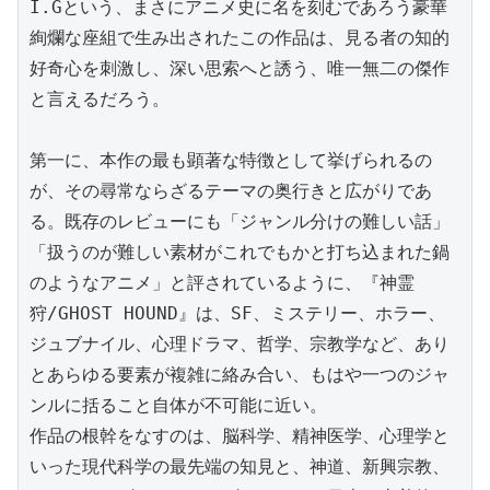
I.Gという、まさにアニメ史に名を刻むであろう豪華
絢爛な座組で生み出されたこの作品は、見る者の知的
好奇心を刺激し、深い思索へと誘う、唯一無二の傑作
と言えるだろう。

第一に、本作の最も顕著な特徴として挙げられるの
が、その尋常ならざるテーマの奥行きと広がりであ
る。既存のレビューにも「ジャンル分けの難しい話」
「扱うのが難しい素材がこれでもかと打ち込まれた鍋
のようなアニメ」と評されているように、『神霊
狩/GHOST HOUND』は、SF、ミステリー、ホラー、
ジュブナイル、心理ドラマ、哲学、宗教学など、あり
とあらゆる要素が複雑に絡み合い、もはや一つのジャ
ンルに括ること自体が不可能に近い。

作品の根幹をなすのは、脳科学、精神医学、心理学と
いった現代科学の最先端の知見と、神道、新興宗教、