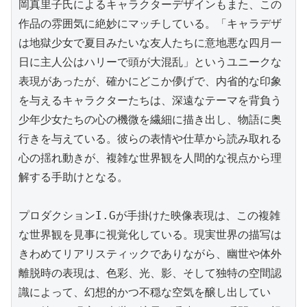
岡真里子氏によるキャラクターデザインもまた、この
作品の雰囲気に絶妙にマッチしている。「キャラデザ
は地獄少女で夏目みたいな友人たちに意地悪な四月一
日に主人公はハリーで頭が大混乱」というユニークな
表現があったが、確かにどこか儚げで、内省的な印象
を与えるキャラクターたちは、深遠なテーマを背負う
少年少女たちの心の機微を繊細に描き出し、物語に奥
行きを与えている。彼らの表情や仕草から読み取れる
心の揺れ動きが、複雑な世界観を人間的な視点から理
解する手助けとなる。

プロダクションI.Gが手掛けた映像表現は、この複雑
な世界観を見事に視覚化している。現実世界の描写は
きわめてリアリスティックでありながら、幽世や体外
離脱時の表現は、色彩、光、影、そして独特の空間認
識によって、幻想的かつ不穏な空気を醸し出してい