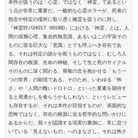
本作が扱うのは「心霊」ではなく「神霊」であるとい
う点が非常に重要だ。一般的な心霊ホラーが、死者の
怨念や特定の場所に取り憑く幽霊を扱うのに対し、
『神霊狩/GHOST HOUND』における「神霊」とは、人
間の深層心理、集合的無意識、あるいはこの宇宙その
ものに宿る巨大な「意識」とでも呼ぶべき存在であ
る。それは特定の誰かを呪うものではなく、むしろ人
間存在の根源、生命の神秘、そして生と死のサイクル
そのものに深く関わる、畏敬の念を抱かせる「もう一
つの世界」の顕現である。そのため、いわゆる「怖
さ」や「人間の醜いドロドロ」といった要素を期待す
ると肩透かしを食らうかもしれない、というレビュー
も存在するが、それは本作が目指すものが、表面的な
恐怖ではなく、存在の根源に迫る哲学的な問いかけに
あるからだ。我々が認識する現実の裏側に、常に息づ
いている「見えないもの」へのまなざし。それは怖さ