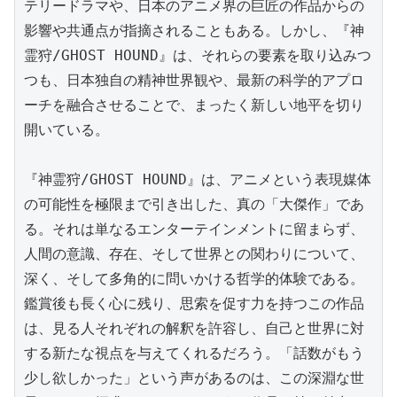
テリードラマや、日本のアニメ界の巨匠の作品からの
影響や共通点が指摘されることもある。しかし、『神
霊狩/GHOST HOUND』は、それらの要素を取り込みつ
つも、日本独自の精神世界観や、最新の科学的アプロ
ーチを融合させることで、まったく新しい地平を切り
開いている。

『神霊狩/GHOST HOUND』は、アニメという表現媒体
の可能性を極限まで引き出した、真の「大傑作」であ
る。それは単なるエンターテインメントに留まらず、
人間の意識、存在、そして世界との関わりについて、
深く、そして多角的に問いかける哲学的体験である。
鑑賞後も長く心に残り、思索を促す力を持つこの作品
は、見る人それぞれの解釈を許容し、自己と世界に対
する新たな視点を与えてくれるだろう。「話数がもう
少し欲しかった」という声があるのは、この深淵な世