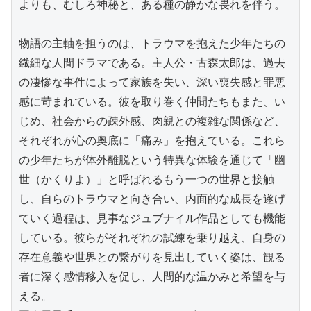
よりも、むしろ神秘と、ある種の静かな畏れを伴う。

物語の主軸を担うのは、トラウマを抱えた少年たちの
繊細な人間ドラマである。主人公・古森太郎は、過去
の凄惨な事件によって家族を失い、深い喪失感と罪悪
感に苛まれている。彼を取り巻く仲間たちもまた、い
じめ、社会からの疎外感、肉親との複雑な関係など、
それぞれが心の奥底に「痛み」を抱えている。これら
の少年たちが体外離脱という特異な体験を通じて「幽
世（かくりよ）」と呼ばれるもう一つの世界と接触
し、自らのトラウマと向き合い、内面的な成長を遂げ
ていく過程は、見事なジュブナイル作品としても機能
している。彼らがそれぞれの試練を乗り越え、自身の
存在意義や世界との繋がりを見出していく姿は、観る
者に深く感情移入を促し、人間的な温かみと希望を与
える。
