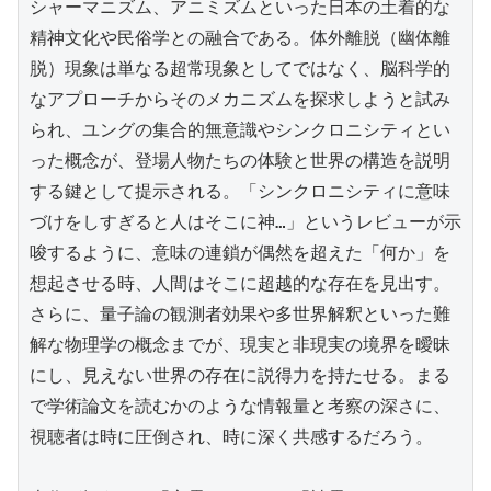
シャーマニズム、アニミズムといった日本の土着的な
精神文化や民俗学との融合である。体外離脱（幽体離
脱）現象は単なる超常現象としてではなく、脳科学的
なアプローチからそのメカニズムを探求しようと試み
られ、ユングの集合的無意識やシンクロニシティとい
った概念が、登場人物たちの体験と世界の構造を説明
する鍵として提示される。「シンクロニシティに意味
づけをしすぎると人はそこに神…」というレビューが示
唆するように、意味の連鎖が偶然を超えた「何か」を
想起させる時、人間はそこに超越的な存在を見出す。
さらに、量子論の観測者効果や多世界解釈といった難
解な物理学の概念までが、現実と非現実の境界を曖昧
にし、見えない世界の存在に説得力を持たせる。まる
で学術論文を読むかのような情報量と考察の深さに、
視聴者は時に圧倒され、時に深く共感するだろう。
