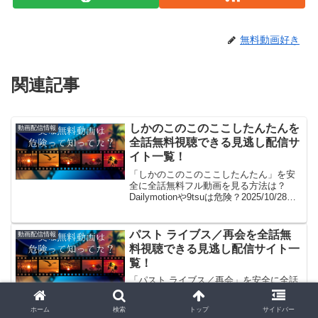
無料動画好き
関連記事
しかのこのこのここしたんたんを
動画配信情報
全話無料視聴できる見逃し配信サ
イト一覧！
「しかのこのこのここしたんたん」を安
全に全話無料フル動画を見る方法は？
Dailymotionや9tsuは危険？2025/10/28
「しかのこのこのここしたんたん無料で
見た～い！」。見れるよ！(/・ω・)/。
GYAO!やパンドラはサービス終...
パスト ライブス／再会を全話無
動画配信情報
料視聴できる見逃し配信サイト一
覧！
「パスト ライブス／再会」を安全に全話
無料フル動画を見る方法は？Dailymotion
や9tsuは危険？2025/11/07 「パスト ライ
ホーム
検索
トップ
サイドバー
ブス／再会無料で見た～い！」。見れる