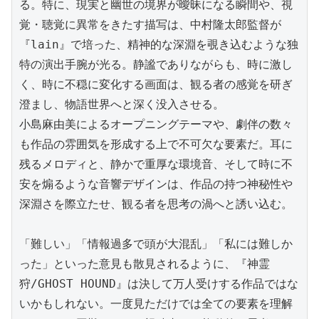
る。特に、現実と幽世の境界が曖昧になる瞬間や、視
覚・聴覚に異常をきたす描写は、中村隆太郎監督が
『lain』で培った、精神的な深淵を覗き込むような独
特の演出手腕が光る。静謐でありながらも、時に激し
く、時に不穏に変化する画面は、観る者の感覚を研ぎ
澄まし、物語世界へと深く没入させる。

小島麻由美によるオープニングテーマや、劇伴の数々
も作品の雰囲気を形成する上で不可欠な要素だ。耳に
残るメロディと、静かで重厚な環境音、そして時に不
安を煽るような音響デザインは、作品の持つ神秘性や
深淵さを際立たせ、観る者を思考の渦へと誘い込む。

「難しい」「情報過多で頭が大混乱」「私には難しか
った」といった意見も散見されるように、『神霊
狩/GHOST HOUND』は決して万人受けする作品ではな
いかもしれない。一度見ただけでは全ての要素を理解