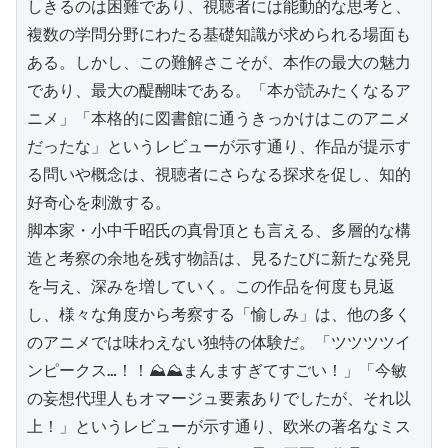
しきるのは困難であり、視聴者には能動的な思考と、
複数の学問分野にわたる基礎知識が求められる場面も
ある。しかし、この難解さこそが、本作の最大の魅力
であり、最大の醍醐味である。「本が読みたくなるア
ニメ」「本格的に図書館に通うきっかけはこのアニメ
だったな」というレビューが示す通り、作品が提示す
る問いや概念は、視聴者にさらなる探求を促し、知的
好奇心を刺激する。

脚本家・小中千昭氏の真骨頂とも言える、多層的な構
造と考察の余地を残す物語は、見るたびに新たな発見
を与え、深みを増していく。この作品を何度も見返
し、様々な角度から考察する「愉しみ」は、他の多く
のアニメでは味わえない独特の体験だ。「ツツツツイ
ンピークス…！！⛰️⛰️まんますぎてすごい！」「今敏
の妄想代理人もオマージュ要素ありでしたが、それ以
上！」というレビューが示す通り、欧米の著名なミス