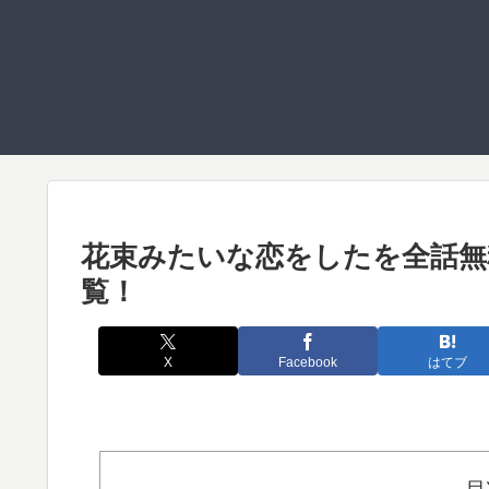
花束みたいな恋をしたを全話無
覧！
X
Facebook
はてブ
目