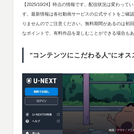
【
2025/10/24
】時点の情報です。配信状況は変わってい
す。最新情報は各社動画サービスの公式サイトをご確
りませんのでご注意ください。無料期間があるのは初
なポイントで、有料作品を楽しむことができる場合も
"コンテンツにこだわる人"にオスス