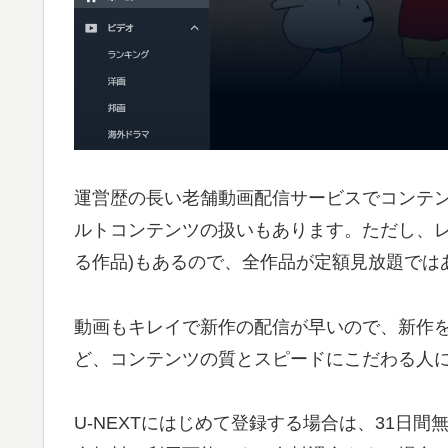
運営歴の長い老舗動画配信サービスでコンテ
ルトコンテンツの扱いもあります。ただし、レ
る作品)もあるので、全作品が定額見放題では
動画もキレイで新作の配信が早いので、新作
ど、コンテンツの質とスピードにこだわる人
U-NEXTにはじめて登録する場合は、31日