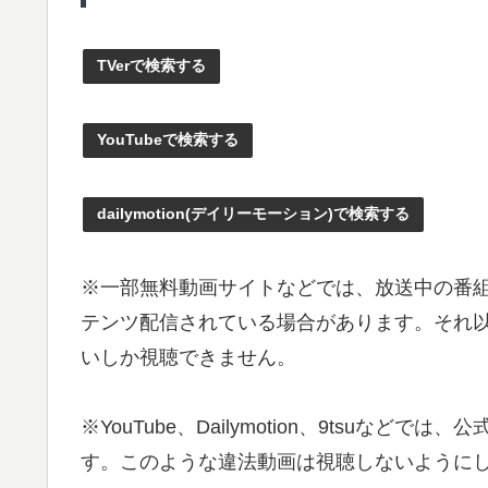
TVerで検索する
YouTubeで検索する
dailymotion(デイリーモーション)で検索する
※一部無料動画サイトなどでは、放送中の番
テンツ配信されている場合があります。それ以外
いしか視聴できません。
※YouTube、Dailymotion、9tsu
す。このような違法動画は視聴しないようにし