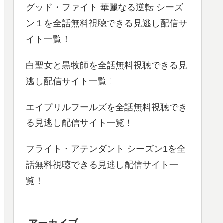
グッド・ファイト 華麗なる逆転 シーズ
ン１を全話無料視聴できる見逃し配信サ
イト一覧！
白聖女と黒牧師を全話無料視聴できる見
逃し配信サイト一覧！
エイプリルフールズを全話無料視聴でき
る見逃し配信サイト一覧！
フライト・アテンダント シーズン1を全
話無料視聴できる見逃し配信サイト一
覧！
アーカイブ