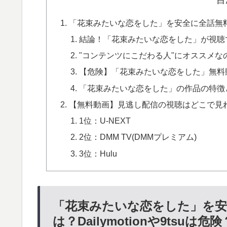
「花束みたいな恋をした」を安全に全話無料フル
結論！「花束みたいな恋をした」が視聴
"コンテンツにこだわる人"にオススメなの
【危険】「花束みたいな恋をした」無料動画配信
「花束みたいな恋をした」の作品の特徴
【無料動画】見逃し配信の視聴はどこで見れ
1位：U-NEXT
2位：DMM TV(DMMプレミアム)
3位：Hulu
「花束みたいな恋をした」を安
は？Dailymotionや9tsuは危険