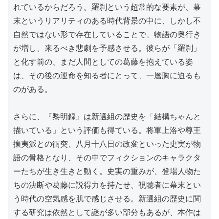
れているからだろう。羅刹という超常的な要素が、幕
末というリアリティのある時代背景の中に、しかし不
自然ではない形で存在していることで、物語の奥行き
が増し、来るべき悲劇を予感させる。彼らが「羅刹」
と化す前の、まだ人間としての葛藤を抱えている姿
は、その後の運命を知る者にとって、一層胸に迫るも
のがある。

さらに、『黎明録』は新選組の歴史を「結構ちゃんと
描いている」という評価も得ている。将軍上洛や尊王
攘夷派との衝突、八月十八日の政変といった史実が物
語の骨格となり、その中でフィクションのキャラクタ
ーたちが生き生きと動く。史実の重みが、登場人物た
ちの決断や葛藤に説得力を持たせ、視聴者に幕末とい
う時代の空気感を肌で感じさせる。新選組の歴史に関
する研究は依然として謎が多い部分もあるが、本作は