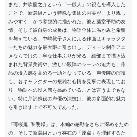
また、井吹龍之介という「一般人」の視点を導入した
ことで、新選組という特殊な集団の内実が、より親し
みやすく、かつ客観的に描かれた。彼と藤堂平助の友
情、そして彼自身の成長は、物語全体に温かみと希望
を与えている。中嶋敦子さんによる作画はキャラクタ
ーたちの魅力を最大限に引き出し、ディーン制作アニ
メならではの丁寧な仕事ぶりが光る。細部まで描き込
まれた背景美術や、激しい殺陣のシーンの迫力も、作
品の没入感を高める一助となっている。声優陣の演技
も、各キャラクターの複雑な心情を見事に表現してお
り、物語への没入感を高めていることは言うまでもな
い。特に芹沢鴨役の声優の演技は、彼の多面的な魅力
を引き出す上で不可欠であった。

『薄桜鬼 黎明録』は、本編の感動をさらに深めるため
の、そして新選組という存在の「原点」を理解するた