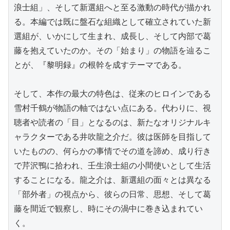
浪士組」、そして新選組へと至る激動の時代が描かれ
る。本編では既に盤石な組織として確立されていた新
選組が、いかにして生まれ、成長し、そして内部で葛
藤を抱えていたのか。その「始まり」の物語を辿るこ
とが、『黎明録』の根幹を成すテーマである。

そして、本作の最大の特色は、従来のヒロインである
雪村千鶴が物語の軸ではない点にある。代わりに、視
聴者や読者の「目」となるのは、新たなオリジナルキ
ャラクターである井吹龍之介だ。彼は医師を目指して
いたものの、何らかの事情でその道を諦め、成り行き
で芹沢鴨に拾われ、壬生浪士組の小間使いとして生活
することになる。龍之介は、新選組の面々とは異なる
「部外者」の視点から、彼らの日常、思想、そして葛
藤を間近で観察し、時にその渦中に巻き込まれてい
く。
