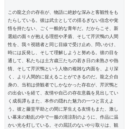
この龍之介の存在が、物語に絶妙な深みと客観性をも
たらしている。彼は武士としての揺るぎない信念や覚
悟を持たない、ごく一般的な青年だ。だからこそ、新
選組の面々が抱える理想や矛盾、そして芹沢鴨の人間
性を、我々視聴者と同じ目線で受け止め、問いかけ、
時には反発し、そして理解しようと努める。彼の目を
通して、私たちは土方歳三たちの若き日の未熟さや熱
情、そして芹沢鴨という人物の複雑な内面を、より深
く、より人間的に捉えることができるのだ。龍之介自
身の、当初は傍観者でしかなかった存在が、芹沢鴨と
の出会いを経て、友情や自己の存在意義を見出してい
く成長譚もまた、本作の隠れた魅力の一つと言えよ
う。彼と藤堂平助との間に芽生える友情もまた、激し
い幕末の動乱の中で一服の清涼剤のように、作品に温
かい光を灯している。その屈託のないやり取りは、観