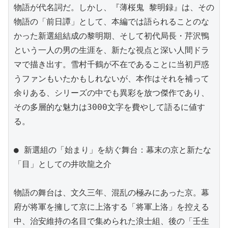
物語が代名詞だ。しかし、『薄桜鬼 黎明録』は、その
物語の「前日譚」として、本編では語られることのな
かった新選組結成の黎明期、そして初代局長・芹沢鴨
という一人の男の生涯を、新たな視点と深い人間ドラ
マで描き出す。雪村千鶴が不在であることに当初戸惑
うファンもいたかもしれないが、本作はそれを補って
余りある、シリーズの中でも異彩を放つ傑作であり、
その多層的な魅力は3000文字を費やして語るに値す
る。

● 新選組の「始まり」を紡ぐ舞台：幕末の京と新たな
「目」としての井吹龍之介

物語の舞台は、文久三年、混乱の極みにあった京。幕
府が将軍を擁して京に上洛する「将軍上洛」を控える
中、治安維持の名目で集められた浪士組、後の「壬生