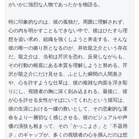
がいかに強烈な人物であったかを物語る。

特に印象的なのは、彼の孤独だ。周囲に理解されず、
心の内を明かすこともできない中で、彼はひたすら理
想を追い求め、組織を強くしようと奔走する。そんな
彼の唯一の拠り所となるのが、井吹龍之介という存在
だ。龍之介は、当初は芹沢を恐れ、反発しながらも、
その行動の根底にある本質を理解しようと努める。芹
沢が龍之介にだけ見せる、ふとした瞬間の人間臭さ
や、心を許すような仕草は、彼の複雑な内面を浮き彫
りにし、視聴者の胸に深く刻み込まれる。最後に、彼
が心を許せる女性がそばにいてくれたという描写は、
彼の生涯における一縷の救いとして、その悲劇的な運
命をより一層切なく感じさせる。彼のビジュアルや声
優の演技も相まって、その「かっこよさ」と「不器用
さ」のギャップが、多くの視聴者の心を掴んだのは想