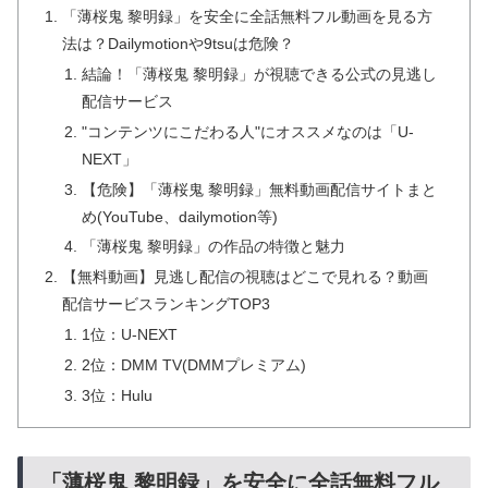
「薄桜鬼 黎明録」を安全に全話無料フル動画を見る方
法は？Dailymotionや9tsuは危険？
結論！「薄桜鬼 黎明録」が視聴できる公式の見逃し
配信サービス
"コンテンツにこだわる人"にオススメなのは「U-
NEXT」
【危険】「薄桜鬼 黎明録」無料動画配信サイトまと
め(YouTube、dailymotion等)
「薄桜鬼 黎明録」の作品の特徴と魅力
【無料動画】見逃し配信の視聴はどこで見れる？動画
配信サービスランキングTOP3
1位：U-NEXT
2位：DMM TV(DMMプレミアム)
3位：Hulu
「薄桜鬼 黎明録」を安全に全話無料フル