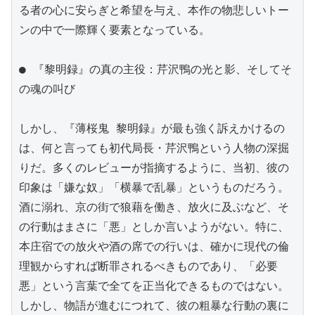
る者の心に安らぎと希望を与え、本作の物悲しいトー
ンの中で一際輝く要素となっている。

● 『黎明録』の真の主役：芹沢鴨の光と影、そしてそ
の魂の叫び

しかし、『薄桜鬼 黎明録』が最も強く訴えかけるの
は、何と言っても初代局長・芹沢鴨という人物の深掘
りだ。多くのレビューが指摘するように、当初、彼の
印象は「嫌な奴」「横暴で乱暴」というものだろう。
酒に溺れ、京の街で狼藉を働き、放火に及ぶなど、そ
の行動はまさに「悪」としか言いようがない。特に、
本庄宿での放火や酒の席での行いは、確かに現代の倫
理観からすれば断罪されるべきものであり、「必要
悪」という言葉で全てを正当化できるものではない。
しかし、物語が進むにつれて、彼の粗暴な行動の裏に