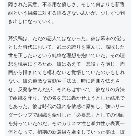
隠された真意、不器用な優しさ、そして何よりも新選
組という組織に対する揺るぎない思いが、少しずつ剥
き出しになっていく。

芹沢鴨は、ただの悪人ではなかった。彼は幕末の混沌
とした時代において、武士の誇りを重んじ、腐敗した
世を正したいという純粋な理想を抱いていた。その理
想を現実にするため、彼はあえて「悪役」を演じ、周
囲から憎まれても構わないと覚悟していたのかもしれ
ない。彼の過激な言動や手法は、時に周囲を怯えさ
せ、反発を生んだが、それらはすべて、彼なりの方法
で組織を守り、その名を京に轟かせようとした結果で
もあった。彼は時代の流れを敏感に察知し、強いリー
ダーシップで組織を牽引した「必要悪」としての側面
を持っていたのだ。そのカリスマ性と暴力性が表裏一
体となって、初期の新選組を牽引していった姿は、彼