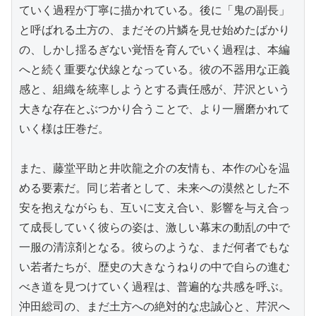
ていく過程が丁寧に描かれている。後に「鬼の副長」
と呼ばれる土方の、まだその片鱗を見せ始めたばかり
の、しかし揺るぎない覚悟を育んでいく過程は、本編
へと続く重要な伏線となっている。彼の不器用な正義
感と、組織を統率しようとする責任感が、芹沢という
大きな存在とぶつかり合うことで、より一層磨かれて
いく様は圧巻だ。

また、藤堂平助と井吹龍之介の友情も、本作の心を温
める要素だ。同じ若者として、未来への漠然とした不
安を抱えながらも、互いに支え合い、影響を与え合っ
て成長していく彼らの姿は、激しい幕末の動乱の中で
一服の清涼剤となる。彼らのような、まだ何者でもな
い若者たちが、歴史の大きなうねりの中で自らの進む
べき道を見つけていく過程は、普遍的な共感を呼ぶ。
沖田総司の、まだ土方への絶対的な忠誠心と、芹沢へ