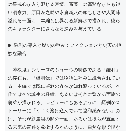
の警戒心が入り混じる表情、斎藤一の寡黙ながらも鋭
い洞察力、原田左之助や永倉新八の頼もしさや人間味
溢れる一面も、本編とは異なる新鮮さで描かれ、彼ら
のキャラクターにさらなる深みを与えている。

● 羅刹の導入と歴史の重み：フィクションと史実の絶
妙な融合

「薄桜鬼」シリーズのもう一つの特徴である「羅刹」
の存在も、『黎明録』では物語に巧みに統合されてい
る。本編では既に羅刹の存在が知れ渡っているが、本
作ではその誕生の経緯、あるいはそれに繋がる実験の
萌芽が描かれる。レビューにもあるように、羅刹がス
トーリーに「うまく溶け込んでいて違和感がない」の
は、それが新選組の闇の一面、あるいは彼らが直面す
る未来の苦難を象徴するかのように、自然な形で描か