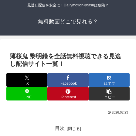
見逃し配信を安全に！Dailymotionや9tsuは危険？
無料動画どこで見れる？
薄桜鬼 黎明録を全話無料視聴できる見逃
し配信サイト一覧！
X
Facebook
はてブ
LINE
Pinterest
コピー
2026.02.23
目次