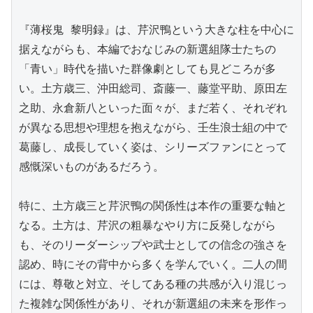
『薄桜鬼 黎明録』は、芹沢鴨という大きな柱を中心に
据えながらも、本編でおなじみの新選組隊士たちの
「青い」時代を描いた群像劇としても見どころが多
い。土方歳三、沖田総司、斎藤一、藤堂平助、原田左
之助、永倉新八といった面々が、まだ若く、それぞれ
が異なる思想や理想を抱えながら、壬生浪士組の中で
葛藤し、成長していく姿は、シリーズファンにとって
感慨深いものがあるだろう。

特に、土方歳三と芹沢鴨の関係性は本作の重要な軸と
なる。土方は、芹沢の粗暴なやり方に反発しながら
も、そのリーダーシップや武士としての信念の強さを
認め、時にその背中から多くを学んでいく。二人の間
には、尊敬と対立、そしてある種の共感が入り混じっ
た複雑な関係性があり、それが新選組の未来を形作っ