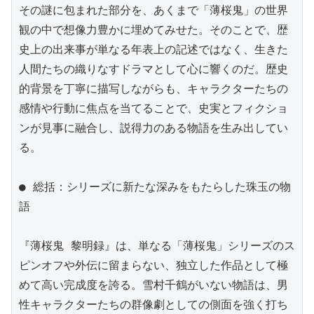
その謎に包まれた部分を、あくまで「薄桜鬼」の世界
観の中で想像力豊かに埋めてみせた。そのことで、歴
史上の出来事が単なる年表上の記述ではなく、生きた
人間たちの織りなすドラマとして心に響くのだ。歴史
的背景を丁寧に描写しながらも、キャラクターたちの
感情や行動に焦点を当てることで、史実とフィクショ
ンが見事に融合し、説得力のある物語を生み出してい
る。

● 総括：シリーズに新たな深みをもたらした珠玉の物
語

『薄桜鬼 黎明録』は、単なる「薄桜鬼」シリーズのス
ピンオフや外伝に留まらない、独立した作品として極
めて高い完成度を誇る。雪村千鶴がいない物語は、男
性キャラクターたちの群像劇としての側面を強く打ち