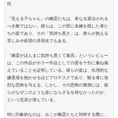
性

『見える子ちゃん』の幽霊たちは、単なる退治される
べき敵ではない。彼らは、この世に未練を残した者た
ちの姿であり、その「気持ち悪さ」は、彼らが抱える
苦しみや絶望の具現化でもある。

「幽霊がほんまに気持ち悪くて最高」というレビュー
は、この作品がホラー作品としての質を十分に兼ね備
えていることを証明している。彼らの姿は、生理的な
嫌悪感を抱かせるほどグロテスクであり、観る者に強
烈な恐怖を与える。しかし、その恐怖の裏側には、彼
らがなぜこのような姿にならざるを得なかったのか、
という悲哀が潜んでいる。

特に印象的なのは、みこが幽霊たちと対峙する際に、