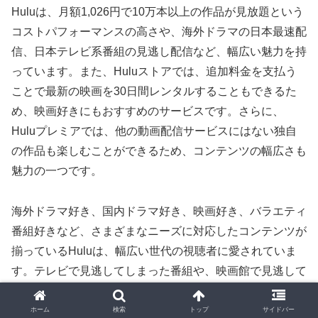
Huluは、月額1,026円で10万本以上の作品が見放題という
コストパフォーマンスの高さや、海外ドラマの日本最速配
信、日本テレビ系番組の見逃し配信など、幅広い魅力を持
っています。また、Huluストアでは、追加料金を支払う
ことで最新の映画を30日間レンタルすることもできるた
め、映画好きにもおすすめのサービスです。さらに、
Huluプレミアでは、他の動画配信サービスにはない独自
の作品も楽しむことができるため、コンテンツの幅広さも
魅力の一つです。
海外ドラマ好き、国内ドラマ好き、映画好き、バラエティ
番組好きなど、さまざまなニーズに対応したコンテンツが
揃っているHuluは、幅広い世代の視聴者に愛されていま
す。テレビで見逃してしまった番組や、映画館で見逃して
しまった映画も、Huluで後から楽しむことができるた
め、忙しい現代人にとっても便利なエンターテイメントプ
ホーム
検索
トップ
サイドバー