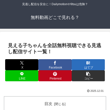
見逃し配信を安全に！Dailymotionや9tsuは危険？
無料動画どこで見れる？
見える子ちゃんを全話無料視聴できる見逃
し配信サイト一覧！
X
Facebook
はてブ
LINE
Pinterest
コピー
2025.12.01
目次