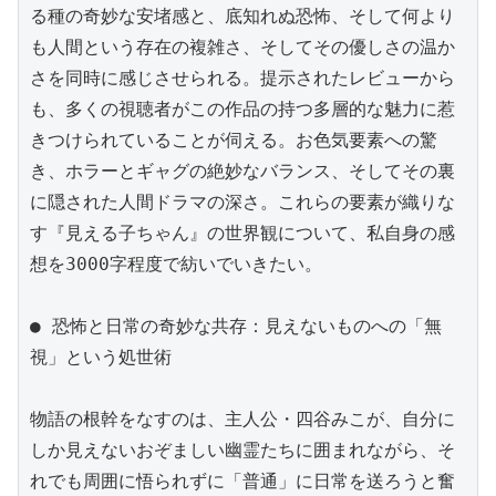
る種の奇妙な安堵感と、底知れぬ恐怖、そして何より
も人間という存在の複雑さ、そしてその優しさの温か
さを同時に感じさせられる。提示されたレビューから
も、多くの視聴者がこの作品の持つ多層的な魅力に惹
きつけられていることが伺える。お色気要素への驚
き、ホラーとギャグの絶妙なバランス、そしてその裏
に隠された人間ドラマの深さ。これらの要素が織りな
す『見える子ちゃん』の世界観について、私自身の感
想を3000字程度で紡いでいきたい。

● 恐怖と日常の奇妙な共存：見えないものへの「無
視」という処世術

物語の根幹をなすのは、主人公・四谷みこが、自分に
しか見えないおぞましい幽霊たちに囲まれながら、そ
れでも周囲に悟られずに「普通」に日常を送ろうと奮