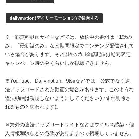
dailymotion(デイリーモーション)で検索する
※一部無料動画サイトなどでは、放送中の番組は「1話の
み」「最新話のみ」など期間限定でコンテンツ配信されて
いる場合があります。それ以外のfull全話配信は期間限定
キャンペーン時のみくらいしか視聴できません。
※YouTube、Dailymotion、9tsuなどでは、公式でなく違
法アップロードされた動画の場合があります。このような
違法動画は視聴しないようにしてください(いずれ削除さ
れるものと思われます)。
※海外の違法アップロードサイトなどはウイルス感染・個
人情報漏洩などの危険がありますので掲載していません。