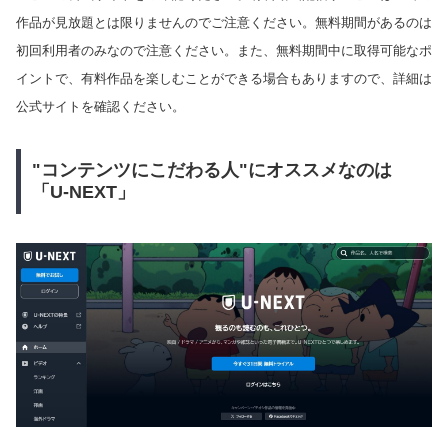
作品が見放題とは限りませんのでご注意ください。無料期間があるのは
初回利用者のみなので注意ください。また、無料期間中に取得可能なポ
イントで、有料作品を楽しむことができる場合もありますので、詳細は
公式サイトを確認ください。
"コンテンツにこだわる人"にオススメなのは
「U-NEXT」