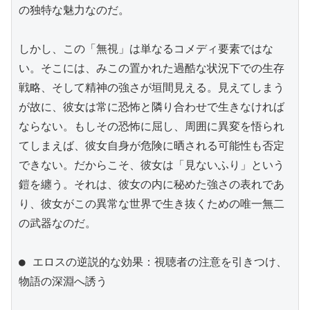
の独特な魅力なのだ。

しかし、この「無視」は単なるコメディ要素ではな
い。そこには、みこの置かれた過酷な状況下での生存
戦略、そして精神の強さが垣間見える。見えてしまう
が故に、彼女は常に恐怖と隣り合わせで生きなければ
ならない。もしその恐怖に屈し、周囲に異変を悟られ
てしまえば、彼女自身が危険に晒される可能性も否定
できない。だからこそ、彼女は「見ないふり」という
鎧を纏う。それは、彼女の内に秘めた強さの表れであ
り、彼女がこの異常な世界で生き抜くための唯一無二
の武器なのだ。

● エロスの逆説的な効果：視聴者の注意を引きつけ、
物語の深淵へ誘う
