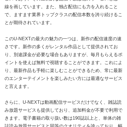
線を画しています。また、独占配信にも力を入れること
で、ますます業界トップクラスの配信本数を誇り続けるこ
とが期待されています。
このU-NEXTの最大の魅力の一つは、新作の配信速度の速
さです。新作の多くがレンタル作品として提供されてお
り、別途課金が必要な場合もありますが、毎月もらえるポ
イントを使えば無料で視聴することができます。これによ
り、最新作品も手軽に楽しむことができるため、常に最新
のエンターテイメントを楽しみたい方には最適なサービス
と言えます。
さらに、U-NEXTは動画配信サービスだけでなく、雑誌読
み放題サービスも提供しており、追加料金が不要で利用で
きます。電子書籍の取り扱い数は190誌以上と、単体の雑
誌読み放題サービスと同等のクオリティを誇っており、幅