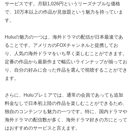
サービスです。月額1,026円というリーズナブルな価格
で、10万本以上の作品が見放題という魅力を持っていま
す。
Huluの魅力の一つは、海外ドラマの配信が日本最速であ
ることです。アメリカのFOXチャンネルと提携してお
り、人気の海外ドラマをいち早く楽しむことができます。
定番の作品から最新作まで幅広いラインナップが揃ってお
り、自分の好みに合った作品を選んで視聴することができ
ます。
さらに、Huluプレミアでは、通常の会員であっても追加
料金なしで日本初上陸の作品を楽しむことができるため、
独自のコンテンツも魅力の一つです。特に、国内ドラマや
海外ドラマの配信数が多く、海外ドラマ好きの方にとって
はおすすめのサービスと言えます。