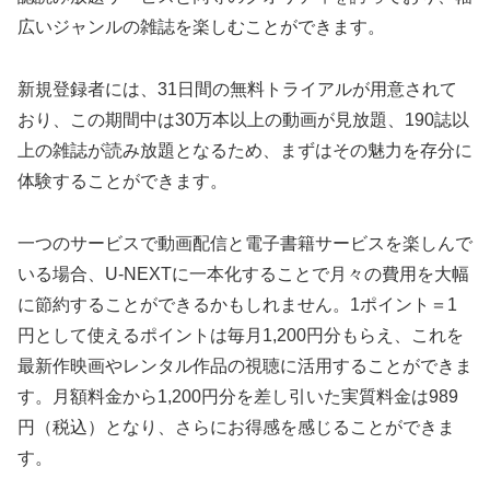
広いジャンルの雑誌を楽しむことができます。
新規登録者には、31日間の無料トライアルが用意されて
おり、この期間中は30万本以上の動画が見放題、190誌以
上の雑誌が読み放題となるため、まずはその魅力を存分に
体験することができます。
一つのサービスで動画配信と電子書籍サービスを楽しんで
いる場合、U-NEXTに一本化することで月々の費用を大幅
に節約することができるかもしれません。1ポイント＝1
円として使えるポイントは毎月1,200円分もらえ、これを
最新作映画やレンタル作品の視聴に活用することができま
す。月額料金から1,200円分を差し引いた実質料金は989
円（税込）となり、さらにお得感を感じることができま
す。