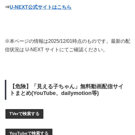
⇒
U-NEXT公式サイトはこちら
※本ページの情報は
2025/12/01
時点のものです。最新の配
信状況は U-NEXT サイトにてご確認ください。
【危険】「見える子ちゃん」無料動画配信サイ
トまとめ(YouTube、dailymotion等)
TVerで検索する
YouTubeで検索する