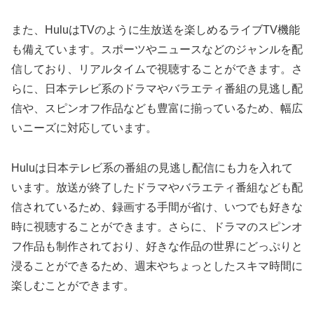
また、HuluはTVのように生放送を楽しめるライブTV機能
も備えています。スポーツやニュースなどのジャンルを配
信しており、リアルタイムで視聴することができます。さ
らに、日本テレビ系のドラマやバラエティ番組の見逃し配
信や、スピンオフ作品なども豊富に揃っているため、幅広
いニーズに対応しています。
Huluは日本テレビ系の番組の見逃し配信にも力を入れて
います。放送が終了したドラマやバラエティ番組なども配
信されているため、録画する手間が省け、いつでも好きな
時に視聴することができます。さらに、ドラマのスピンオ
フ作品も制作されており、好きな作品の世界にどっぷりと
浸ることができるため、週末やちょっとしたスキマ時間に
楽しむことができます。