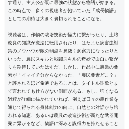
す通り、主人公が既に最強の状態から物語が始まる。
この時点で、多くの視聴者が抱いていた「成長物語」
としての期待は大きく裏切られることになる。

視聴者は、作物の栽培技術が怪力に繋がったり、土壌
改良の知識が魔法に転用されたり、はたまた病害虫対
策のノウハウが敵の弱点を見抜く洞察力になったりと
いった、農民スキルと戦闘スキルの奇妙で面白い繋が
りを期待していたはずだ。しかし、作品中に農業の要
素が「イマイチ分からなかった」「農民要素どこ？」
と評されるほど希薄であることは、タイトル詐欺とま
で言われても仕方がない側面がある。もし、強くなる
過程が詳細に描かれていれば、例えば日々の農作業を
通じて得られる身体能力の向上、自然との対話から培
われる知恵、あるいは農具の改造技術が新たな武器開
発に繋がるなど、物語に深みと説得力を持たせること