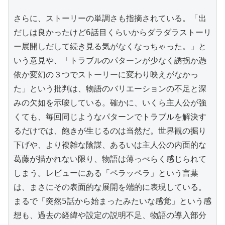
さらに、ストーリーの単調さも指摘されている。「出
だしは良かったけど6話目くらいからダラダラストーリ
ー展開しだして続き見る気がなくなっちゃった。」と
いう意見や、「トラブルのパターンが少なく誘拐か憑
依か変幻の３つでストーリーに変わり映えがなかっ
た」という批判は、物語のバリエーションの不足と深
みの欠如を示唆している。確かに、いくら主人公が強
くても、毎回同じようなパターンでトラブルを解決す
るだけでは、飽きが生じるのは当然だ。世界観の掘り
下げや、より複雑な陰謀、あるいは主人公の内面的な
葛藤が描かれない限り、物語は薄っぺらく感じられて
しまう。レビューにある「ペラッペラ」という言葉
は、まさにその表面的な展開を端的に表現している。
まるで「突然5話から始まったみたいな感覚」という感
想も、過去の経緯や設定の説明不足、物語の導入部分