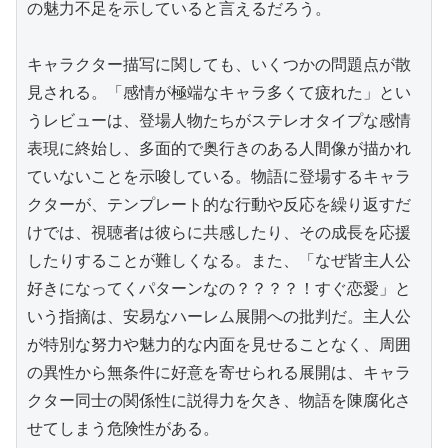
の魅力不足を示していると言えるだろう。

キャラクター描写に関しても、いくつかの問題点が散
見される。「感情が極端なキャラ多くて疲れた」とい
うレビューは、登場人物たちがステレオタイプな感情
表現に終始し、多面的で奥行きのある人間像が描かれ
ていないことを示唆している。物語に登場するキャラ
クターが、テンプレート的な行動や反応を繰り返すだ
けでは、視聴者は彼らに共感したり、その成長を応援
したりすることが難しくなる。また、「なぜ皆主人公
好きになってくパターンなの？？？？！すぐ恋愛」と
いう指摘は、安易なハーレム展開への批判だ。主人公
が特別な努力や魅力的な内面を見せることなく、周囲
の異性から無条件に好意を寄せられる展開は、キャラ
クター同士の関係性に説得力を欠き、物語を陳腐化さ
せてしまう危険性がある。
