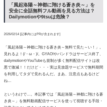
「風起洛陽～神都に翔ける蒼き炎～」を
安全に全話無料フル動画を見る方法は？
Dailymotionや9tsuは危険？
2026/02/14
[記事内にはPRが含まれます]
「風起洛陽～神都に翔ける蒼き炎～無料で見た～い！」。
見れるよ！(/・ω・)/。GYAO!やパンドラはサービス終了、
dailymotionやYouTubeも規制が多く無料配信サイトは改
悪で激減！！だけど・・・実は見放題サービスで無料期間
を利用してタダで見れるんだ。まあ、注意点もあるけど
ね…
というわけで…。本記事では「風起洛陽～神都に翔ける蒼
き炎～」を無料動画配信サービスを使って視聴する手段・