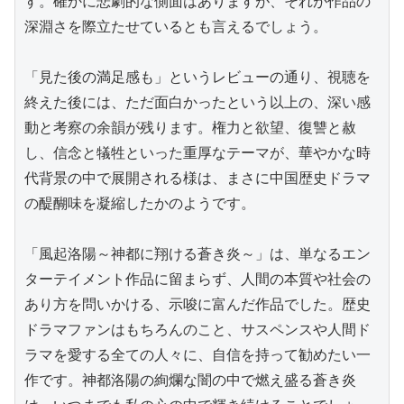
す。確かに悲劇的な側面はありますが、それが作品の
深淵さを際立たせているとも言えるでしょう。

「見た後の満足感も」というレビューの通り、視聴を
終えた後には、ただ面白かったという以上の、深い感
動と考察の余韻が残ります。権力と欲望、復讐と赦
し、信念と犠牲といった重厚なテーマが、華やかな時
代背景の中で展開される様は、まさに中国歴史ドラマ
の醍醐味を凝縮したかのようです。

「風起洛陽～神都に翔ける蒼き炎～」は、単なるエン
ターテイメント作品に留まらず、人間の本質や社会の
あり方を問いかける、示唆に富んだ作品でした。歴史
ドラマファンはもちろんのこと、サスペンスや人間ド
ラマを愛する全ての人々に、自信を持って勧めたい一
作です。神都洛陽の絢爛な闇の中で燃え盛る蒼き炎