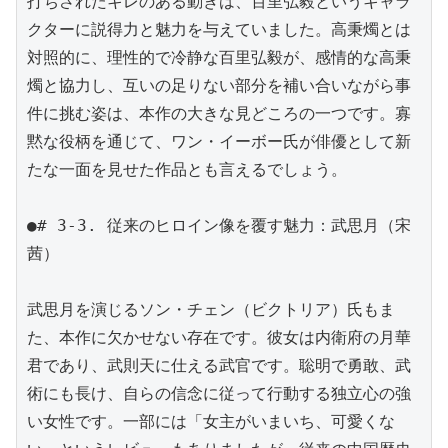
打ちされたキレのある動きは、百里弘毅というキャラ
クターに説得力と魅力を与えていました。高秉燭とは
対照的に、理性的で冷静な百里弘毅が、感情的な高秉
燭と協力し、互いの足りない部分を補い合いながら事
件に挑む姿は、本作の大きな見どころの一つです。寡
黙な役柄を通じて、ワン・イーボー氏が俳優として新
たな一面を見せた作品とも言えるでしょう。

●# 3-3. 従来のヒロイン像を覆す魅力：武思月（宋
茜）

武思月を演じるソン・チェン（ビクトリア）氏もま
た、本作に欠かせない存在です。彼女は内衛府の月華
君であり、武則天に仕える武官です。聡明で勇敢、武
術にも長け、自らの信念に従って行動する独立心の強
い女性です。一部には「女主がいまいち、可愛くな