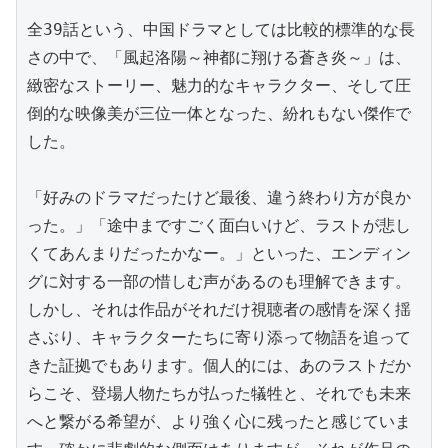
全39話という、中国ドラマとしては比較的標準的な長
さの中で、「風起洛陽～神都に翔ける蒼き炎～」は、
緻密なストーリー、魅力的なキャラクター、そして圧
倒的な映像美が三位一体となった、紛れもない傑作で
した。

「好みのドラマだったけど最後、違う終わり方が良か
った。」「途中まですごく面白いけど、ラストが悲し
くてあんまりだったかなー。」といった、エンディン
グに対する一部の惜しむ声があるのも理解できます。
しかし、それは作品がそれだけ視聴者の感情を深く揺
さぶり、キャラクターたちに寄り添って物語を追って
きた証拠でもあります。個人的には、あのラストだか
らこそ、登場人物たちが払った犠牲と、それでも未来
へと繋がる希望が、より強く心に残ったと感じていま