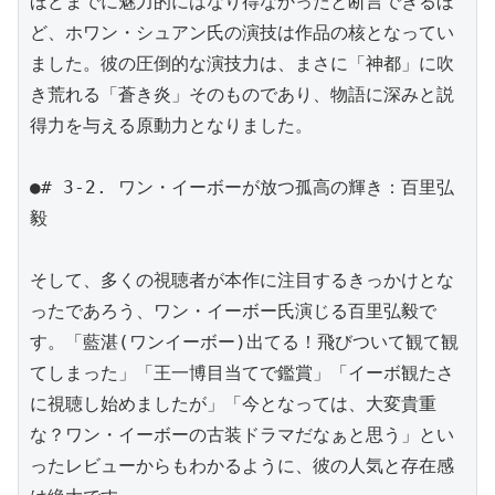
ほどまでに魅力的にはなり得なかったと断言できるほ
ど、ホワン・シュアン氏の演技は作品の核となってい
ました。彼の圧倒的な演技力は、まさに「神都」に吹
き荒れる「蒼き炎」そのものであり、物語に深みと説
得力を与える原動力となりました。

●# 3-2. ワン・イーボーが放つ孤高の輝き：百里弘
毅

そして、多くの視聴者が本作に注目するきっかけとな
ったであろう、ワン・イーボー氏演じる百里弘毅で
す。「藍湛(ワンイーボー)出てる！飛びついて観て観
てしまった」「王一博目当てで鑑賞」「イーボ観たさ
に視聴し始めましたが」「今となっては、大変貴重
な？ワン・イーボーの古装ドラマだなぁと思う」とい
ったレビューからもわかるように、彼の人気と存在感