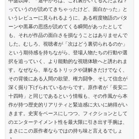
中盤以降、「途中からは、これ裏かいてるんだよね？
っていうのが読めてきちゃったけど、面白かった」と
いうレビューに見られるように、ある程度物語のパタ
ーンや黒幕の思惑が読めてくる瞬間があったとして
も、それが作品の面白さを損なうことはありませんで
した。むしろ、視聴者が「次はどう裏切られるのか」
という期待感を持ちながら、登場人物たちの行動や選
択を追っていく、より能動的な視聴体験へと誘われま
す。なぜなら、単なるトリックや謎解きだけでなく、
その背後にある人間の欲望、権力闘争、そして信念が
深く掘り下げられているからです。原作者が「長安二
十四時」と同じであるという情報も、その作風から本
作が持つ歴史的リアリティと緊迫感に大いに納得がい
きます。史実をベースにしつつ、フィクションとして
のエンターテイメント性を最大限に引き出す手腕は、
まさにこの原作者ならではの持ち味と言えるでしょ