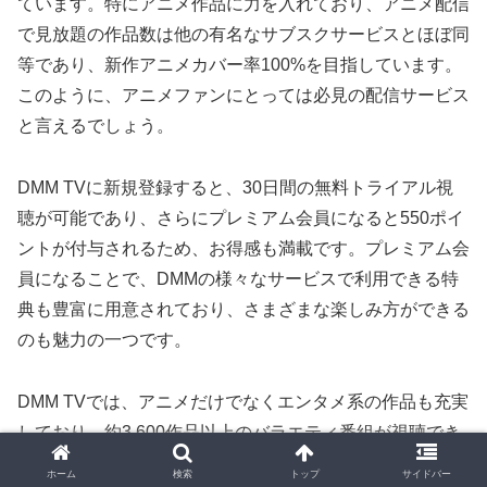
ています。特にアニメ作品に力を入れており、アニメ配信
で見放題の作品数は他の有名なサブスクサービスとほぼ同
等であり、新作アニメカバー率100%を目指しています。
このように、アニメファンにとっては必見の配信サービス
と言えるでしょう。
DMM TVに新規登録すると、30日間の無料トライアル視
聴が可能であり、さらにプレミアム会員になると550ポイ
ントが付与されるため、お得感も満載です。プレミアム会
員になることで、DMMの様々なサービスで利用できる特
典も豊富に用意されており、さまざまな楽しみ方ができる
のも魅力の一つです。
DMM TVでは、アニメだけでなくエンタメ系の作品も充実
しており、約3,600作品以上のバラエティ番組が視聴でき
ます。その他にも、映画や漫画、英会話など様々なコンテ
ホーム
検索
トップ
サイドバー