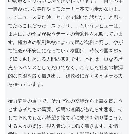
の腐敗という暗部も深く描かれています。「日本の米
一揆みたいな事件やってたー！日本でお米がないよ。
ってニュース見た時、どこがで聞いた話だな。と思っ
てたらこれだった。スッキリ。」というレビューは、
まさにこの作品が扱うテーマの普遍性を示唆していま
す。権力者の私利私欲によって民が食料に窮し、やが
て社会が不安定になっていく構図は、時代や国を超え
て繰り返し起こる人間の悲劇です。本作は、単なる歴
史サスペンスとしてだけでなく、こうした社会の根源
的な問題を鋭く描き出し、視聴者に深く考えさせる力
を持っています。

権力闘争の渦中で、それぞれの立場から正義を貫こう
とする者たちの葛藤、復讐の連鎖がもたらす悲劇、そ
してそれでもなお希望を捨てずに未来を切り開こうと
する人々の姿は、観る者の心に強く響きます。友情、