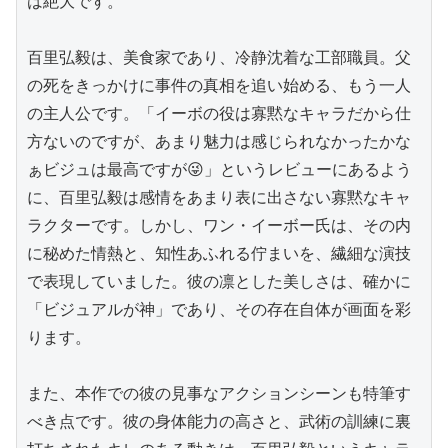
は絶大です。

百里弘毅は、美食家であり、冷静沈着な工部職員。父
の死をきっかけに事件の真相を追い始める、もう一人
の主人公です。「イーボの役は寡黙なキャラだから仕
方ないのですが、あまり魅力は感じられなかったかな
ぁビジュは最高ですが😜」というレビューにあるよう
に、百里弘毅は感情をあまり表に出さない寡黙なキャ
ラクターです。しかし、ワン・イーボー氏は、その内
に秘めた情熱と、知性あふれる佇まいを、繊細な演技
で表現していました。彼の凛とした美しさは、確かに
「ビジュアルが神」であり、その存在自体が画面を彩
ります。

また、本作での彼の見事なアクションシーンも特筆す
べき点です。彼の身体能力の高さと、武術の訓練に裏