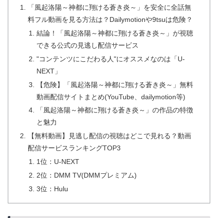
「風起洛陽～神都に翔ける蒼き炎～」を安全に全話無
料フル動画を見る方法は？Dailymotionや9tsuは危険？
結論！「風起洛陽～神都に翔ける蒼き炎～」が視聴
できる公式の見逃し配信サービス
"コンテンツにこだわる人"にオススメなのは「U-
NEXT」
【危険】「風起洛陽～神都に翔ける蒼き炎～」無料
動画配信サイトまとめ(YouTube、dailymotion等)
「風起洛陽～神都に翔ける蒼き炎～」の作品の特徴
と魅力
【無料動画】見逃し配信の視聴はどこで見れる？動画
配信サービスランキングTOP3
1位：U-NEXT
2位：DMM TV(DMMプレミアム)
3位：Hulu