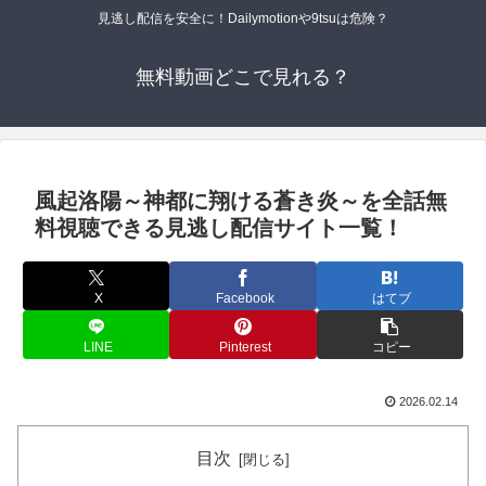
見逃し配信を安全に！Dailymotionや9tsuは危険？
無料動画どこで見れる？
風起洛陽～神都に翔ける蒼き炎～を全話無
料視聴できる見逃し配信サイト一覧！
X
Facebook
はてブ
LINE
Pinterest
コピー
2026.02.14
目次