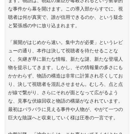
ます。物語は、朝廷の重臣が毒殺されるという衝撃的
な事件から幕を開けます。この導入部からすでに、視
聴者は何が真実で、誰が信用できるのか、という疑念
と緊張感の中に放り込まれます。

「展開がはじめから速い。集中力が必要」というレビ
ューの通り、本作は決して視聴者を待たせることな
く、矢継ぎ早に新たな情報、新たな謎、新たな登場人
物を提示してきます。しかし、その情報量の多さにも
かかわらず、物語の構造は非常に計算され尽くしてお
り、決して視聴者を混乱させません。むしろ、点と点
が線で繋がり、さらにそれが面となって広がるよう
な、見事な伏線回収と物語の構築がなされています。
最初はバラバラに見える事件や人物が、やがて一つの
巨大な陰謀へと収束していく様は圧巻の一言です。
