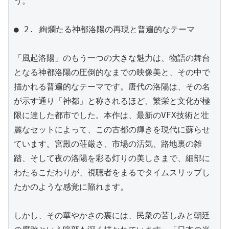
う。

● 2. 絢爛たる神都洛陽の再現と普遍的なテーマ

「風起洛陽」のもう一つの大きな魅力は、物語の舞台
となる神都洛陽の圧倒的なまでの映像美と、その中で
描かれる普遍的なテーマです。唐代の洛陽は、その名
が示す通り「神都」と称されるほど、繁栄と文化が極
限に達した都市でした。本作は、最新のVFX技術と壮
麗なセットによって、この古都の輝きを現代に蘇らせ
ています。宮殿の荘厳さ、市場の活気、路地裏の雑
踏、そして夜の洛陽を彩る灯りの美しさまで、細部に
わたるこだわりが、視聴者をまるでタイムスリップし
たかのような感覚に陥れます。

しかし、その華やかさの裏には、民衆の苦しみと朝廷