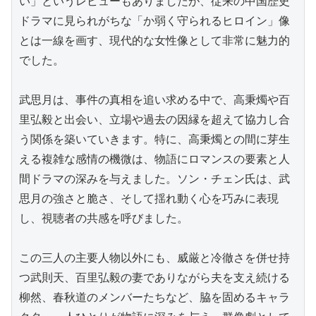
い」というレビューもありましたが、従来の中国歴史
ドラマに見られがちな「か弱く守られるヒロイン」像
とは一線を画す、現代的な女性像として非常に魅力的
でした。

武思月は、事件の真相を追い求める中で、高秉燭や百
里弘毅と出会い、立場や過去の因縁を超えて協力し合
う関係を築いていきます。特に、高秉燭との間に芽生
える複雑な感情の機微は、物語にロマンスの要素と人
間ドラマの深みを与えました。ソン・チェン氏は、武
思月の強さと脆さ、そして揺れ動く心を巧みに表現
し、視聴者の共感を呼びました。

この三人の主要人物以外にも、威厳と冷徹さを併せ持
つ武則天、百里弘毅の妻でありながら夫を支え続ける
柳然、春秋道のメンバーたちなど、脇を固めるキャラ