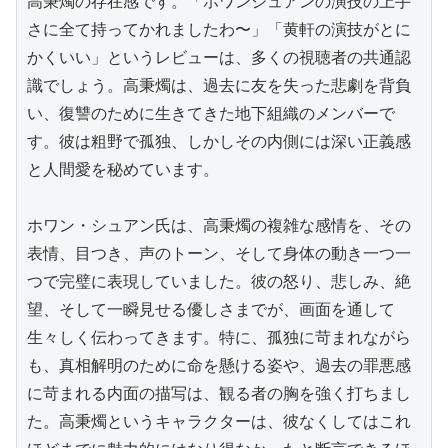
高秉燭の存在感です。「ホワンシュアンの演技の上手
さに全て持ってかれましたわ〜」「黄軒の演技がとに
かくいい」というレビューは、多くの視聴者の共通認
識でしょう。高秉燭は、過去に友を失った悲劇を背負
い、復讐のために生きてきた地下組織のメンバーで
す。彼は粗野で孤独、しかしその内側には深い正義感
と人間愛を秘めています。

ホワン・シュアン氏は、高秉燭の複雑な感情を、その
表情、目つき、声のトーン、そして身体の動き一つ一
つで完璧に表現していました。彼の怒り、悲しみ、絶
望、そして一瞬見せる優しさまでが、画面を通して
生々しく伝わってきます。特に、孤独に苛まれながら
も、真相解明のために命を懸ける姿や、過去の罪悪感
に苛まれる内面の描写は、観る者の胸を強く打ちまし
た。高秉燭というキャラクターは、彼なくしてはこれ