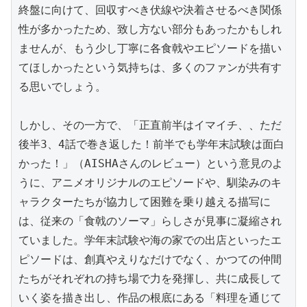
終盤に向けて、回収すべき伏線や決着させるべき関係
性が多かったため、致し方ない部分もあったかもしれ
ませんが、もう少し丁寧に各食戟やエピソードを描い
てほしかったという気持ちは、多くのファンが共有す
る思いでしょう。

しかし、その一方で、「正直前半はイマイチ、、ただ
後半3、4話で巻き返した！前半でも学年末試験は面白
かった！」（AISHAさんのレビュー）という意見のよ
うに、アニメオリジナルのエピソードや、馴染みのキ
ャラクターたちが協力して困難を乗り越える描写に
は、従来の「食戟のソーマ」らしさが見事に凝縮され
ていました。学年末試験や海の家での出店といったエ
ピソードは、創真やえりなだけでなく、かつての仲間
たちがそれぞれの持ち場で力を発揮し、共に成長して
いく姿を描き出し、作品の根底にある「料理を通じて