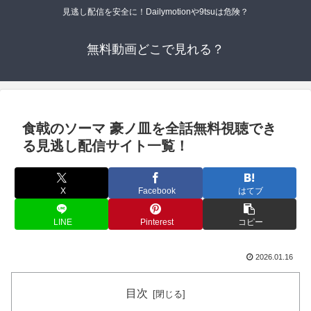
見逃し配信を安全に！Dailymotionや9tsuは危険？
無料動画どこで見れる？
食戟のソーマ 豪ノ皿を全話無料視聴でき
る見逃し配信サイト一覧！
X
Facebook
はてブ
LINE
Pinterest
コピー
2026.01.16
目次