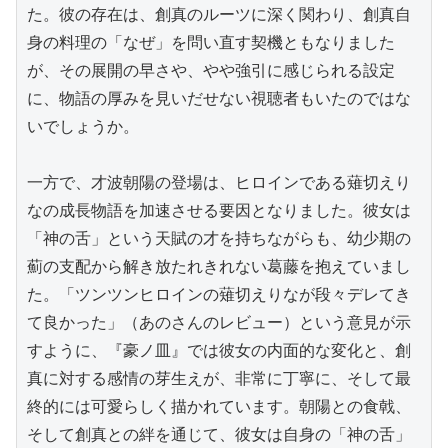
た。彼の存在は、創真のルーツに深く関わり、創真自
身の料理の「なぜ」を問い直す契機ともなりました
が、その展開の早さや、やや強引に感じられる設定
に、物語の厚みを見いだせない視聴者もいたのではな
いでしょうか。

一方で、才波朝陽の登場は、ヒロインである薙切えり
なの成長物語を加速させる要因となりました。彼女は
「神の舌」という天賦の才を持ちながらも、幼少期の
薊の支配から解き放たれきれない葛藤を抱えていまし
た。「ツンツンヒロインの薙切えりなが段々デレてき
て良かった」（あのさんのレビュー）という意見が示
すように、『豪ノ皿』では彼女の内面的な変化と、創
真に対する感情の芽生えが、非常に丁寧に、そして最
終的には可愛らしく描かれています。朝陽との食戟、
そして創真との絆を通じて、彼女は自身の「神の舌」