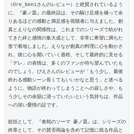
（Ure_beniさんのレビュー）と絶賛されているよう
に、『豪ノ皿』の最終話は、その駆け足感を補って余
りあるほどの感動と満足感を視聴者に与えました。創
真とえりなの関係性は、これまでのシリーズで紡がれ
てきた絆と感情の集大成として、非常に希望に満ちた
形で着地しました。えりなが創真の料理に心を動かさ
れ、彼に心を開いていく過程、そして最終的に見せる
「デレ」の表情は、多くのファンが待ち望んでいたも
のでしょう。ぴえさんのレビューが「もう少し、最後
終わる感動シーン長くてもいいかなと思う」と述べる
ように、物語が終わってしまうことへの寂しさや、も
う少しその余韻に浸っていたいという気持ちは、作品
への深い愛情の証です。

総括として、『食戟のソーマ 豪ノ皿』は、シリーズの
終章として、その賛否両論を含めて記憶に残る作品と