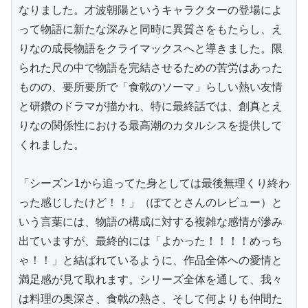
なりました。才波朝陽というキャラクターの登場によ
って物語に新たな深みと同時に異質さをもたらし、え
りなの成長物語をクライマックスへと導きました。限
られた尺の中で物語を完結させるための苦労はあった
ものの、要所要所で「食戟のソーマ」らしい熱い友情
と研鑽のドラマが描かれ、特に最終話では、創真とえ
りなの関係性における最高潮のカタルシスを提供して
くれました。

「シーズン1から追ってた身としては最後無理くり終わ
った感じしたけど！！」（ぽてとさんのレビュー）と
いう言葉には、物語の構成に対する複雑な感情が滲み
出ていますが、最終的には「よかった！！！！めっち
ゃ！！」と結ばれているように、作品全体への愛情と
満足感が見て取れます。シリーズ全体を通して、我々
は料理の奥深さ、食戟の熱さ、そして何よりも仲間た