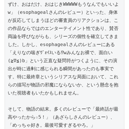
ずけ、おはだけ、おはじきWWWWWもうなんでもいいよ
w」（esophagealさんのレビュー）といった、身体
が反応してしまうほどの審査員のリアクションは、こ
の作品ならではのエンターテイメント性であり、賛否
両論を呼びながらも、シリーズの個性を確立してきま
した。しかし、esophagealさんのレビューにある
「えりなの喘ぎｳﾞｫｲｽいる⁉️wみんなお裸で、面白い
(≧∇≦)b」という正直な疑問符がつくように、その演
出が時に過剰に感じられる瞬間があったのも事実で
す。特に最終章というシリアスな局面において、これ
らの描写が物語の邪魔にならないか、という懸念を抱
いた視聴者もいたかもしれません。

そして、物語の結末。多くのレビューで「最終話が最
高やったから☆5！」（あざらしさんのレビュー）、
「めっちゃ好き。最後可愛すぎるやろ。」