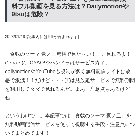
料フル動画を見る方法は？Dailymotionや
9tsuは危険？
2026/01/16
[記事内にはPRが含まれます]
「食戟のソーマ 豪ノ皿無料で見た～い！」。見れるよ！
(/・ω・)/。GYAO!やパンドラはサービス終了、
dailymotionやYouTubeも規制が多く無料配信サイトは改
悪で激減！！だけど・・・実は見放題サービスで無料期間
を利用してタダで見れるんだ。まあ、注意点もあるけど
ね…
というわけで…。本記事では「食戟のソーマ 豪ノ皿」を
無料動画配信サービスを使って視聴する手段・注意点につ
いてまとめてます！