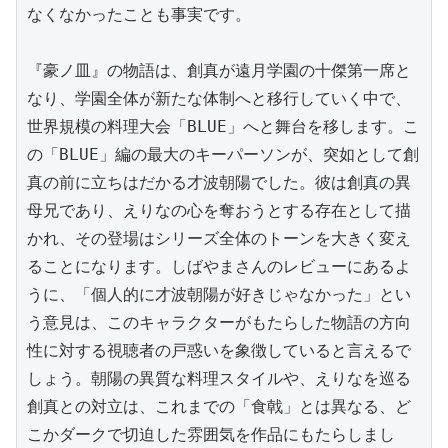
なくなかったことも事実です。

『豪ノ皿』の物語は、創真が遠月学園の十傑第一席と
なり、学園全体が新たな体制へと移行していく中で、
世界規模の料理大会「BLUE」へと舞台を移します。こ
の「BLUE」編の最大のキーパーソンが、突如として創
真の前に立ちはだかる才波朝陽でした。彼は創真の異
母兄であり、えりなの心を奪おうとする存在として描
かれ、その登場はシリーズ全体のトーンを大きく変え
ることになります。しばやまさんのレビューにあるよ
うに、「個人的に才波朝陽が好きじゃなかった」とい
う意見は、このキャラクターがもたらした物語の方向
性に対する視聴者の戸惑いを象徴していると言えるで
しょう。朝陽の異質な料理スタイルや、えりなを巡る
創真との対立は、これまでの「食戟」とは異なる、ど
こかダークで切迫した雰囲気を作品にもたらしまし