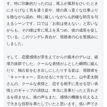
す。特に印象的だったのは、尾上が風邪をひいたとき
にさりげなく気を遣う姿や、彼の真っ直ぐな仕事ぶり
を陰ながら認め、時に厳しいながらも的確な助言を与
えるシーンです。口では「お前は使えない」と言いな
がらも、その瞳は常に尾上を見つめ、彼の成長を促し
ている。このツンデレ具合が、視聴者の心を鷲掴みに
しました。

そして、恋愛感情が芽生えてからの蕪木のデレは、破
壊力抜群でした。クールな表情がふとした瞬間に緩ん
だり、独占欲をむき出しにしたりする姿は、視聴者を
「キャーキャー」言わせるに十分でした。山中柔太朗
さんの、クールな表情と、恋する相手に見せる甘い表
情とのギャップの演技は、本当に見事だったと言わざ
るを得ません。彼の声もまた、感情の機微を伝える上
で大きな役割を果たしていたと思います。低い声でさ