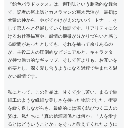
『飴色パラドックス』は、週刊誌という刺激的な舞台
で、記者の尾上聡とカメラマンの蕪木元治が、最初は
犬猿の仲から、やがてかけがえのないパートナー、そ
して恋人へと発展していく物語です。リアリティに欠
けるお仕事描写や、感情の機微が分かりづらいと感じ
る瞬間があったとしても、それを補って余りあるの
が、主役二人の圧倒的なビジュアルと、キャラクター
が持つ魅力的なギャップ、そして何よりも、お互いを
必要とし、深く愛し合うようになる過程で生まれる温
かい感情です。

私にとって、この作品は、甘くて少し苦い、まるで飴
細工のような繊細な美しさを持った物語でした。衝突
を繰り返しながらも、最終的には深く結びつく二人の
姿は、私たちに「真の信頼関係とは何か」「人を愛す
るとはどういうことか」をそっと教えてくれたように