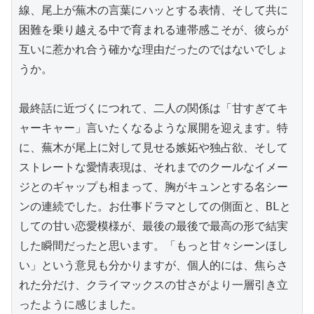
線、尾上が蕪木の言葉にハッとする表情、そして共に
困難を乗り越える中で育まれる連帯感こそが、彼らが
互いに惹かれ合う確かな理由だったのではないでしょ
うか。

最終話に近づくにつれて、二人の関係は「甘すぎてキ
ャーキャー」言いたくなるような展開を迎えます。特
に、蕪木が尾上に対して見せる嫉妬や独占欲、そして
ストレートな愛情表現は、それまでのクールなイメー
ジとのギャップも相まって、胸がキュンとする名シー
ンの連続でした。お仕事ドラマとしての側面と、BLと
しての甘い恋愛模様が、最後の最後で最高の形で結実
した瞬間だったと思います。「もっと甘々シーンほし
い」という意見も分かりますが、個人的には、焦らさ
れた分だけ、クライマックスの甘さがより一層引き立
ったように感じました。
