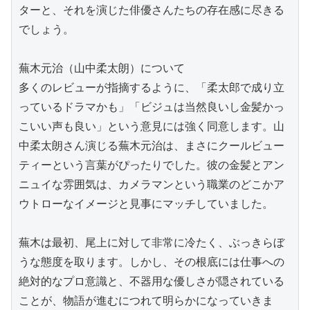
ターと、それを演じた俳優さんたちの存在感に尽きる
でしょう。

蕪木元治（山中柔太朗）について

多くのレビューが指摘するように、「柔太郎で成り立
っているドラマかも」「ビジュは当然良いし金髪かっ
こいい声も良い」という意見には強く同意します。山
中柔太朗さん演じる蕪木元治は、まさにクールビュー
ティーという言葉がぴったりでした。彼の金髪とアン
ニュイな雰囲気は、カメラマンという職業のどこかア
ウトローなイメージと見事にマッチしていました。

蕪木は最初、尾上に対して非常に冷たく、ぶっきらぼ
うな態度を取ります。しかし、その根底には仕事への
絶対的なプロ意識と、不器用な優しさが隠されている
ことが、物語が進むにつれて明らかになっていきま