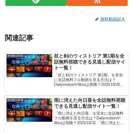
無料動画好き
関連記事
杖と剣のウィストリア 第1期を全
動画配信情報
話無料視聴できる見逃し配信サイ
ト一覧！
「杖と剣のウィストリア 第1期」を安全
に全話無料フル動画を見る方法は？
Dailymotionや9tsuは危険？2025/10/26
「杖と剣のウィストリア 第1期無料で見
た～い！」。見れるよ！(/・ω・)/。
GYAO!やパンドラはサービス終...
雨に消えた向日葵を全話無料視聴
動画配信情報
できる見逃し配信サイト一覧！
「雨に消えた向日葵」を安全に全話無料
フル動画を見る方法は？Dailymotionや
9tsuは危険？2025/10/31 「雨に消えた向
日葵無料で見た～い！」。見れるよ！(/・
ω・)/。GYAO!やパンドラはサービス終