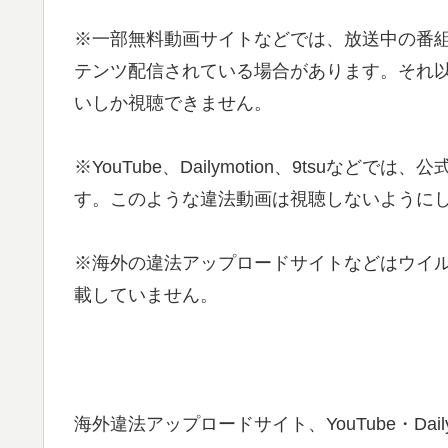
※一部無料動画サイトなどでは、放送中の番
テンツ配信されている場合があります。それ以外
いしか視聴できません。
※YouTube、Dailymotion、9tsu
す。このような違法動画は視聴しないようにし
※海外の違法アップロードサイトなどはウイ
載していません。
海外違法アップロードサイト、YouTube・Da