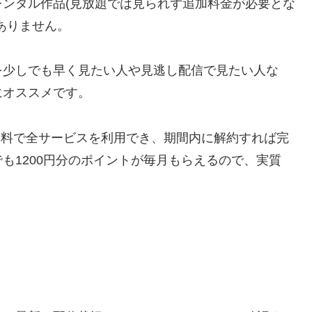
ンタル作品(見放題では見られず追加料金が必要とな
ありません。
を少しでも早く見たい人や見逃し配信で見たい人な
にオススメです。
間無料で全サービスを利用でき、期間内に解約すれば完
も1200円分のポイントが毎月もらえるので、実質