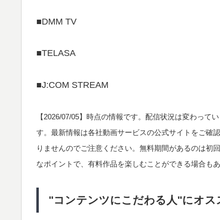
■DMM TV
■TELASA
■J:COM STREAM
【
2026/07/05
】時点の情報です。配信状況は変わってい
す。最新情報は各社動画サービスの公式サイトをご確
りませんのでご注意ください。無料期間があるのは初
なポイントで、有料作品を楽しむことができる場合も
"コンテンツにこだわる人"にオスス