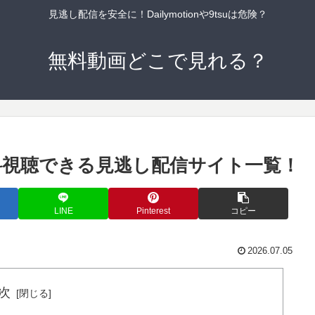
見逃し配信を安全に！Dailymotionや9tsuは危険？
無料動画どこで見れる？
料視聴できる見逃し配信サイト一覧！
LINE
Pinterest
コピー
2026.07.05
次