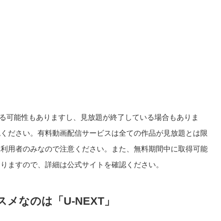
る可能性もありますし、見放題が終了している場合もありま
認ください。有料動画配信サービスは全ての作品が見放題とは限
回利用者のみなので注意ください。また、無料期間中に取得可能
ありますので、詳細は公式サイトを確認ください。
メなのは「U-NEXT」