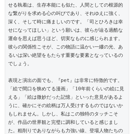
せる執着は、生存本能にも似た、人間としての根源的
な繋がりを求める心の叫びであり、それゆえに強く、
深く、そして時に痛ましいのです。「司とひろきは幸
せになってほしい」という願いは、彼らが辿る過酷な
運命を思えば思うほど、切実なものに感じられます。
彼らの関係性こそが、この物語に温かい一縷の光、あ
るいは深い絶望をもたらす重要な要素となっているの
でしょう。

表現と演出の面でも、『pet』は非常に特徴的です。
「絵で間口を狭めてる漫画」「10年前くらいの絵に見
える」「絵は微妙だった記憶」といった意見があるよ
うに、確かにその絵柄は万人受けするものではないか
もしれません。しかし、私はこの独特のタッチこそ
が、作品の世界観と完璧に調和していると感じまし
た。粗削りでありながらも力強い線、登場人物たちの