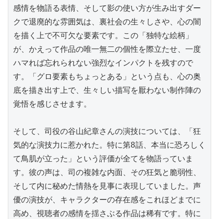
感情を物語る表情、そして影の使い方が生み出すダー
クで退廃的な雰囲気は、裏社会の生々しさや、心の闇
を描く上で不可欠な要素です。この「独特な絵柄」
が、かえって作品の唯一無二の個性を際立たせ、一度
ハマれば忘れられない強烈なインパクトを残すので
す。「グロ要素もちょっとある」という点も、心の奥
底を描き出す上で、生々しい描写を厭わない制作陣の
覚悟を感じさせます。

そして、司役の谷山紀章さんの演技については、「狂
気的な演技力に惹かれた。特に第8話、本当に恐ろしく
て鳥肌が立った」という評価が全てを物語っていま
す。彼の声は、司の複雑な内面、その狂気と脆弱性、
そして内に秘めた情熱を見事に表現していました。声
優の演技が、キャラクターの存在感をこれほどまでに
高め、視聴者の感情を揺さぶる作品は稀有です。特に