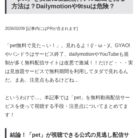
方法は？Dailymotionや9tsuは危険？
2026/02/09
[記事内にはPRが含まれます]
「pet無料で見た～い！」。見れるよ！(/・ω・)/。GYAO!
やパンドラはサービス終了、dailymotionやYouTubeも規
制が多く無料配信サイトは改悪で激減！！だけど・・・実
は見放題サービスで無料期間を利用してタダで見れるん
だ。まあ、注意点もあるけどね…
というわけで…。本記事では「pet」を無料動画配信サー
ビスを使って視聴する手段・注意点についてまとめてま
す！
結論！「pet」が視聴できる公式の見逃し配信サ