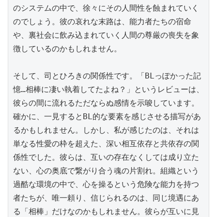
のシステムの中で、徐々にその人間性を蝕まれていく
のでしょう。彼の哀れな末路は、能力者たちの宿命
や、裏社会に飲み込まれていく人間の尊厳の喪失を象
徴しているのかもしれません。

そして、司とひろきの関係性です。「BLっぽかった記
憶…相棒に凄い執着してたよね？」というレビューは、
彼らの間に流れるただならぬ感情を示唆しています。
確かに、一見するとBL的な要素を感じさせる描写があ
るかもしれません。しかし、私が感じたのは、それは
単なる性愛の枠を超えた、深い相互依存と共依存の関
係性でした。彼らは、互いの存在なくしては成り立た
ない、心の奥底で繋がり合う魂の片割れ。組織という
過酷な環境の中で、心を操るという危険な能力を持つ
者たちが、唯一頼り、信じられるのは、同じ境遇にあ
る「相棒」だけなのかもしれません。彼らが互いに見