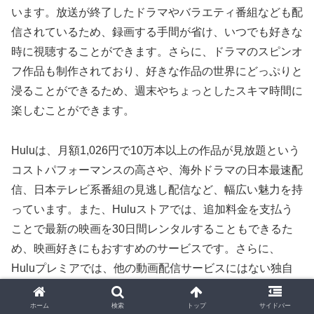
います。放送が終了したドラマやバラエティ番組なども配
信されているため、録画する手間が省け、いつでも好きな
時に視聴することができます。さらに、ドラマのスピンオ
フ作品も制作されており、好きな作品の世界にどっぷりと
浸ることができるため、週末やちょっとしたスキマ時間に
楽しむことができます。
Huluは、月額1,026円で10万本以上の作品が見放題という
コストパフォーマンスの高さや、海外ドラマの日本最速配
信、日本テレビ系番組の見逃し配信など、幅広い魅力を持
っています。また、Huluストアでは、追加料金を支払う
ことで最新の映画を30日間レンタルすることもできるた
め、映画好きにもおすすめのサービスです。さらに、
Huluプレミアでは、他の動画配信サービスにはない独自
の作品も楽しむことができるため、コンテンツの幅広さも
魅力の一つです。
ホーム
検索
トップ
サイドバー