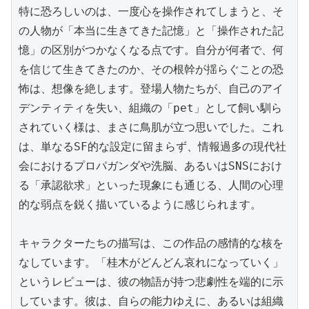
特に恐ろしいのは、一度心を操作されてしまうと、そ
の人物が「本当に生きてきた記憶」と「操作された記
憶」の区別がつかなくなる点です。自分が何者で、何
を信じて生きてきたのか、その根幹が揺らぐことの恐
怖は、想像を絶します。登場人物たちが、自己のアイ
デンティティを失い、組織の「pet」として飼い馴ら
されていく様は、まさに鳥肌が立つ思いでした。これ
は、単なるSF的な設定に留まらず、情報過多の現代社
会におけるプロパガンダや洗脳、あるいはSNSにおけ
る「承認欲求」といった現象にも通じる、人間の心理
的な弱点を鋭く描いているように感じられます。

キャラクターたちの描写は、この作品の感情的な核を
なしています。「桂木がどんどん哀れになっていく」
というレビューは、彼の物語が持つ悲劇性を端的に示
しています。彼は、自らの能力ゆえに、あるいは組織