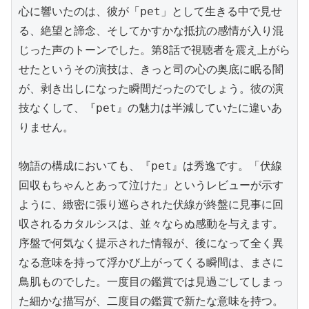
心に響いたのは、彼が「pet」として生きる中で見せ
る、絶望と諦念、そしてかすかな抵抗の感情が入り混
じった声のトーンでした。第8話で視聴者を震え上がら
せたというその演技は、きっと司の心の奥底に眠る闇
が、剥き出しになった瞬間だったのでしょう。彼の演
技なくして、『pet』の魅力は半減していたに違いあ
りません。

物語の構成においても、『pet』は秀逸です。「伏線
回収もちゃんとあって泣けた」というレビューが示す
ように、緻密に張り巡らされた伏線が終盤に見事に回
収されるカタルシスは、並々ならぬ感動を与えます。
序盤で何気なく提示された情報が、後になって全く異
なる意味を持って浮かび上がってくる瞬間は、まさに
鳥肌ものでした。一度目の鑑賞では見過ごしてしまっ
た細かな描写が、二度目の鑑賞で新たな意味を持つ。