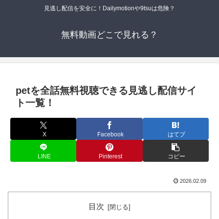
見逃し配信を安全に！Dailymotionや9tsuは危険？
無料動画どこで見れる？
petを全話無料視聴できる見逃し配信サイ
ト一覧！
X
Facebook
はてブ
LINE
Pinterest
コピー
2026.02.09
目次