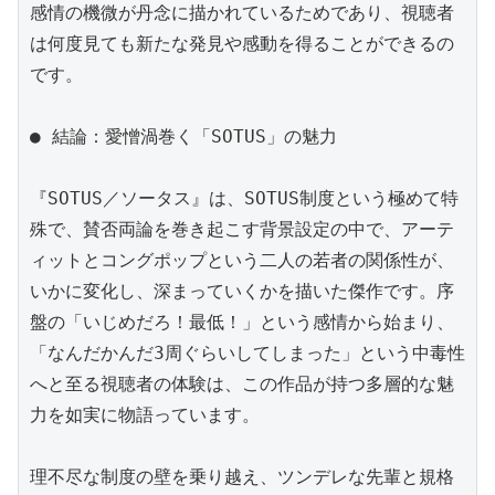
感情の機微が丹念に描かれているためであり、視聴者
は何度見ても新たな発見や感動を得ることができるの
です。

● 結論：愛憎渦巻く「SOTUS」の魅力

『SOTUS／ソータス』は、SOTUS制度という極めて特
殊で、賛否両論を巻き起こす背景設定の中で、アーテ
ィットとコングポップという二人の若者の関係性が、
いかに変化し、深まっていくかを描いた傑作です。序
盤の「いじめだろ！最低！」という感情から始まり、
「なんだかんだ3周ぐらいしてしまった」という中毒性
へと至る視聴者の体験は、この作品が持つ多層的な魅
力を如実に物語っています。

理不尽な制度の壁を乗り越え、ツンデレな先輩と規格