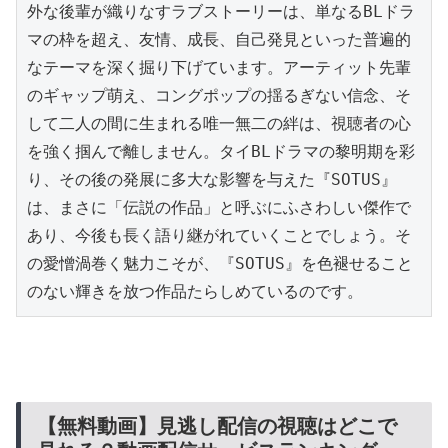
外な後輩が織りなすラブストーリーは、単なるBLドラ
マの枠を超え、友情、成長、自己発見といった普遍的
なテーマを深く掘り下げています。アーティット先輩
のギャップ萌え、コングポップの揺るぎない信念、そ
して二人の間に生まれる唯一無二の絆は、視聴者の心
を強く掴んで離しません。タイBLドラマの黎明期を彩
り、その後の発展に多大な影響を与えた『SOTUS』
は、まさに「伝説の作品」と呼ぶにふさわしい傑作で
あり、今後も長く語り継がれていくことでしょう。そ
の愛憎渦巻く魅力こそが、『SOTUS』を色褪せること
のない輝きを放つ作品たらしめているのです。
【無料動画】見逃し配信の視聴はどこで