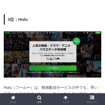
3位：Hulu
Hulu（フールー）は、動画配信サービスの中でも、早い
段階から日本市場に進出し、多くの加入者を獲得している
サービスです。月額1,026円というリーズナブルな価格
ホーム
検索
トップ
サイドバー