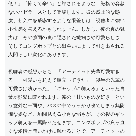
低！」「怖くて辛い」と評されるような、厳格で容赦
ないハゼラースとして登場します。彼の威圧的な態
度、新入生を威嚇するような眼差しは、視聴者に強い
不快感を与えるかもしれません。しかし、彼の真の魅
力は、その強面の裏に隠された繊細さや可愛らしさ、
そしてコングポップとの出会いによって引き出される
人間らしい変化にあります。

視聴者の感想からも、「アーティット先輩可愛すぎ
る」「可愛いを超えて腹立ってきた」「後半の先輩の
可愛さは凄かった」「ギャップに萌える」といった言
葉が頻繁に聞かれます。彼の「甘いものが好き」とい
う意外な一面や、バスの中でうっかり寝てしまう無防
備な姿など、垣間見える小さな弱さが、その後のギャ
ップ萌えを一層際立たせます。コングポップの真っ直
ぐな愛情と問いかけに触れることで、アーティットの