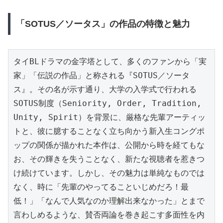
「SOTUS／ソータス」の作品の特徴と魅力
タイBLドラマの金字塔として、多くのファンから「実
家」「伝説の作品」と称される『SOTUS／ソータ
ス』。その名が示す通り、大学の入学式で行われる
SOTUS制度（Seniority, Order, Tradition, 
Unity, Spirit）を背景に、厳格な先輩アーティッ
トと、彼に臆することなく立ち向かう新入生コングポ
ップの関係が描かれた本作は、公開から時を経てもな
お、その輝きを失うことなく、新たな視聴者を惹きつ
け続けています。しかし、その魅力は単純なものでは
なく、時に「先輩のやってることいじめだろ！最
低！」「なんで人気なのか理解出来なかった」とまで
言わしめるような、賛否両論を巻き起こす多面性を内