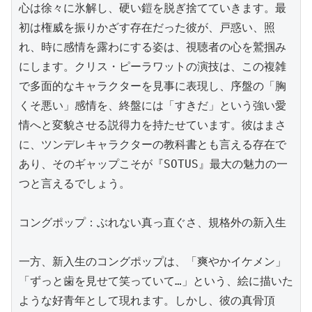
心は徐々に氷解し、硬い鎧を脱ぎ捨てていきます。最
初は権威を振りかざす存在だった彼が、戸惑い、照
れ、時に感情を露わにする姿は、視聴者の心を鷲掴み
にします。クリス・ピーラワットの演技は、この複雑
で多面的なキャラクターを見事に表現し、序盤の「胸
くそ悪い」感情を、終盤には「すきだ」という強い愛
情へと変貌させる説得力を持たせています。彼はまさ
に、ツンデレキャラクターの教科書とも言える存在で
あり、そのギャップこそが『SOTUS』最大の魅力の一
つと言えるでしょう。

コングポップ：ぶれない真っ直ぐさ、規格外の新入生

一方、新入生のコングポップは、「爽やかイケメン」
「ずっと歯を見せて笑っていて…」という、絵に描いた
ような好青年として現れます。しかし、彼の真骨頂