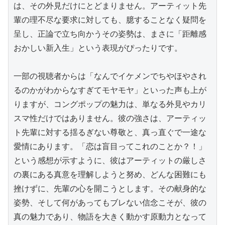
は、その外見だけにとどまりません。アーティット先
輩の理不尽な要求に対しても、臆することなく疑問を
呈し、正論で立ち向かうその姿勢は、まさに「距離感
おかしい新入生」という表現がぴったりです。

一部の視聴者からは「なんでイケメンでちやほやされ
るのかがわからなすぎてモヤモヤ」といった声も上が
りますが、コングポップの魅力は、単なる外見やカリ
スマ性だけではありません。彼の強さは、アーティッ
ト先輩に対する揺るぎない尊敬と、真っ直ぐで一途な
愛情にあります。「恋は盲目ってこれのことか？！」
という感想が示すように、彼はアーティットの厳しさ
の裏にある真意を理解しようと努め、どんな困難にも
挫けずに、先輩の心を開こうとします。その献身的な
姿勢、そして何があってもブレない信念こそが、彼の
真の魅力であり、物語を大きく動かす原動力となって