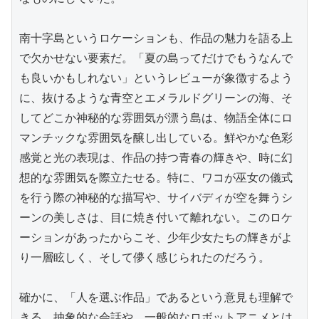
南十字島というロケーションも、作品の魅力を語る上
で欠かせない要素だ。「夏の島ってだけでもうなんで
も良いかもしれない」というレビューが象徴するよう
に、抜けるような青空とエメラルドグリーンの海、そ
してどこか神秘的な雰囲気が漂う島は、物語全体にロ
マンチックな雰囲気を醸し出している。鮮やかな色彩
感覚と光の表現は、作品の持つ青春の輝きや、時に幻
想的な雰囲気を際立たせる。特に、ワコが巫女の儀式
を行う際の神秘的な描写や、サイバディが空を舞うシ
ーンの美しさは、目に焼き付いて離れない。このロケ
ーションがあったからこそ、少年少女たちの輝きがよ
り一層眩しく、そして儚く感じられたのだろう。

確かに、「人を選ぶ作品」であるという意見も理解で
きる。抽象的な会話や、一般的なロボットアニメとは