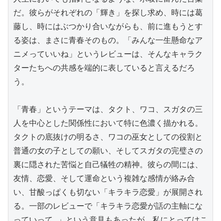
だ。彼らがそれぞれの「輝き」を探し求め、時には葛
藤し、時にはぶつかり合いながらも、前に進もうとす
る姿は、まさに青春そのもの。「みんな一生懸命なア
ニメっていいね」というレビューは、そんなキャラク
ターたちへの共感を端的に表していると言えるだろ
う。

「青春」というテーマは、タクト、ワコ、スガタの三
人を中心とした関係性において特に色濃く描かれる。
タクトの底抜けの明るさ、ワコの巫女としての役割と
普通の女の子としての願い、そしてスガタの完璧さの
裏に隠された苦悩と自己犠牲の精神。彼らの間には、
友情、恋愛、そして運命という複雑な感情が絡み合
い、甘酸っぱくも切ない「キラキラ恋愛」が展開され
る。一部のレビューで「キラキラ恋愛が話の主軸にな
っていって…」という意見もあったが、私にとってはこ