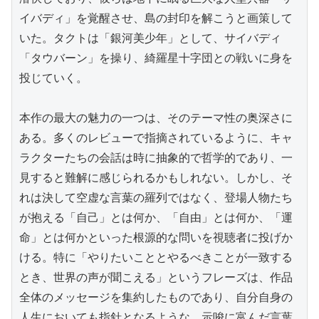
イバディ」を覚醒させ、島の封印を解こうと画策して
いた。タクトは「銀河美少年」として、サイバディ
「タウバーン」を操り、綺羅星十字団との戦いに身を
投じていく。

本作の最大の魅力の一つは、そのテーマ性の奥深さに
ある。多くのレビューで指摘されているように、キャ
ラクターたちの会話は時に抽象的で哲学的であり、一
見すると難解に感じられるかもしれない。しかし、そ
れは決して空虚な言葉の羅列ではなく、登場人物たち
が抱える「自己」とは何か、「自由」とは何か、「運
命」とは何かといった根源的な問いを視聴者に投げか
ける。特に「やりたいこととやるべきことが一致する
とき、世界の声が聞こえる」というフレーズは、作品
全体のメッセージを集約したものであり、自分自身の
人生においても指針となるような、示唆に富んだ言葉