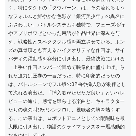
く、特にタクトの「タウバーン」は、その流れるよう
なフォルムと鮮やかな色彩が「銀河美少年」の異名に
ふさわしい。バトルシステムも独特で、フェーズ移行
やアプリボワゼといった用語が作品世界に深みを与
え、戦略性とスペクタクル感を両立させている。ボン
ズの真骨頂とも言えるハイクオリティな作画は、サイ
バディの躍動感を存分に引き出し、最終決戦における
「上手い作画メンバーで固めて映像的に盛り上げ」ら
れた迫力は圧巻の一言だった。特に印象的だったの
は、バトルシーンでフル版のOP曲や挿入歌が劇伴とし
て流れる演出だ。「挿入歌がただただ良い」というレ
ビューの通り、感情を昂らせる楽曲と、キャラクター
たちの魂の叫びがシンクロし、視聴者の胸を熱くす
る。この演出は、ロボットアニメとしての醍醐味を最
大限に引き出し、物語のクライマックスを一層感動的
なものにしていた。
