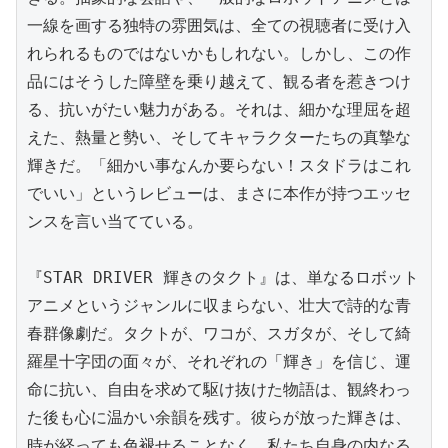
一線を画する独特の雰囲気は、全ての視聴者に受け入
れられるものではないかもしれない。しかし、この作
品にはそうした障壁を乗り越えて、観る者を惹きつけ
る、抗いがたい魅力がある。それは、細かな理屈を超
えた、熱量と勢い、そしてキャラクターたちの真摯な
輝きだ。「細かい事なんか要らない！スタドラはこれ
でいい」というレビューは、まさに本作が持つエッセ
ンスを言い当てている。

『STAR DRIVER 輝きのタクト』は、単なるロボット
アニメというジャンルに収まらない、壮大で詩的な青
春群像劇だ。タクトが、ワコが、スガタが、そして綺
羅星十字団の面々が、それぞれの「輝き」を信じ、運
命に抗い、自由を求めて駆け抜けた物語は、観終わっ
た後も心に温かい余韻を残す。彼らが放った輝きは、
時が経っても色褪せることなく、私たち自身の内なる