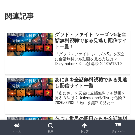
関連記事
グッド・ファイト シーズン5を全
動画配信情報
話無料視聴できる見逃し配信サイ
ト一覧！
「グッド・ファイト シーズン5」を安全
に全話無料フル動画を見る方法は？
Dailymotionや9tsuは危険？2025/12/19
「グッド・ファイト シーズン5無料で見
た～い！」。見れるよ！(/・ω・)/。
GYAO!やパンドラはサービス終...
あにきを全話無料視聴できる見逃
動画配信情報
し配信サイト一覧！
「あにき」を安全に全話無料フル動画を
見る方法は？Dailymotionや9tsuは危険？
2026/06/03 「あにき無料で見た～
い！」。見れるよ！(/・ω・)/。GYAO!や
パンドラはサービス終了、dailymotionや
YouTubeも...
色づく世界の明日からを全話無料
動画配信情報
視聴できる見逃し配信サイト一
覧！
ホーム
検索
トップ
サイドバー