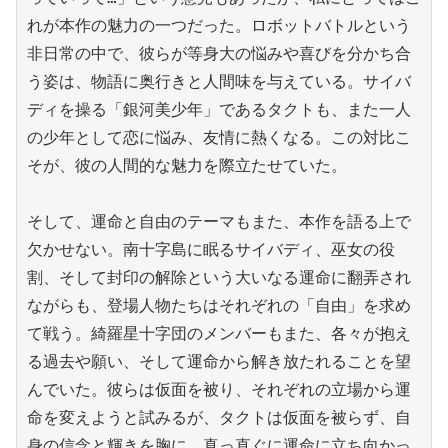
れが本作の魅力の一つだった。ロボットバトルという
非日常の中で、彼らが等身大の悩みや喜びを分かち合
う姿は、物語に奥行きと人間味を与えている。サイバ
ディを操る「銀河美少年」であるタクトも、また一人
の少年として恋に悩み、友情に熱くなる。この対比こ
そが、彼の人間的な魅力を際立たせていた。

そして、運命と自由のテーマもまた、本作を語る上で
欠かせない。南十字島に眠るサイバディ、巫女の役
割、そして封印の解除という大いなる運命に翻弄され
ながらも、登場人物たちはそれぞれの「自由」を求め
て戦う。綺羅星十字団のメンバーもまた、各々が抱え
る過去や願い、そして運命から解き放たれることを望
んでいた。彼らは仮面を被り、それぞれの立場から運
命を変えようと試みるが、タクトは仮面を被らず、自
身の信念と輝きを胸に、真っ直ぐに運命に立ち向かっ