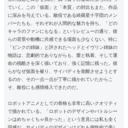
ていく。この「仮面」と「本質」の対比もまた、作品
に深みを与えている。敵役である綺羅星十字団のメン
バーたちも、それぞれが人間的な魅力を持ち、「どの
キャラのファンにもなる」というレビューの通り、彼
らの背景や動機に共感できる場面も少なくない。特に
「ピンクの姉妹」と評されたヘッドとイヴリン姉妹の
物語は、悲劇的でありながらも、愛と執着、そして運
命の残酷さを深く描いており、強く記憶に残った。彼
らがなぜ仮面を被り、サイバディを覚醒させようとす
るのか、その一点一点が丁寧に描かれていたからこ
そ、敵役にも感情移入できたのだ。

ロボットアニメとしての骨格も非常に高いクオリティ
で描かれている。「ロボットのデザインやバトルシー
ンはめちゃくちゃ良かった」という意見には私も全く
同感だ。サイバディのデザインはどれも個性的で美し