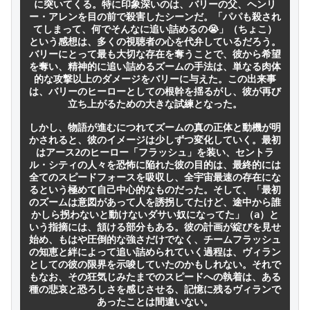
に突いてくる。特に印象深いのは、バリーの父、ヘンリ
ー・アレンを目の前で殺害したシーンだ。「パパも殺され
てしまって、何でそんなに追い詰めるの😭」（ちょこ）
という感想は、多くの視聴者の心を代弁しているだろう。
バリーにとって最も大切な存在を奪うことで、彼から希望
を奪い、精神的に追い詰めるズームの手法は、単なる肉体
的な攻撃以上のダメージをバリーに与えた。この出来事
は、バリーのヒーローとしての根幹を揺るがし、彼が再び
立ち上がるための大きな試練となった。

しかし、物語が進むにつれてズームの真の正体と動機が明
かされると、彼のイメージは少しずつ変化していく。最初
はアース2のヒーロー「フラッシュ」を装い、セントラ
ル・シティの人々を恐怖に陥れた彼の目的は、最終的には
全てのスピードフォースを吸収し、全宇宙最速の存在にな
るという極めて自己中心的なものだった。そして、「最初
のズームは意図があって人を誘拐してたけど、途中から誰
かしら拐わないと動けないダサい奴になってた」（a）と
いう指摘には、頷ける部分もある。彼の計画が綻びを見せ
始め、もはや圧倒的な強さだけでなく、チームフラッシュ
の知恵と絆によって追い詰められていく過程は、ヴィラン
としての彼の限界を示唆していたのかもしれない。それで
もなお、その狂気じみたまでのスピードへの執着は、ある
種の悲哀と恐ろしさを感じさせる、記憶に残るヴィランで
あったことは間違いない。
