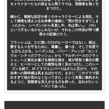
キャラクターたちの深まる人間ドラマは、視聴者を強く引
きつけた。

確かに、複雑な設定や多くのキャラクターによる混乱、そ
して感情を揺さぶる出来事の連続に「間が空きすぎてしま
ったから、シーズン1から見直し中。先は長い…」（SS）
という方もいるかもしれないが、それもこの作品が持つ濃
密さの証拠だろう。

フラッシュは、ただ速いだけのヒーローではない。彼は、
愛する人々を守るために、葛藤し、傷つき、そして何度で
も立ち上がる。シーズン2は、バリー・アレンが「セント
ラル・シティのフラッシュ」から「マルチバースのフラッ
シュ」へと進化を遂げる過程を描き、彼が背負う責任の重
さと、ヒーローとしての覚悟を深く見せつけた。このシー
ズンを経て、DCドラマユニバースはさらに広がり、その
未来への期待感は高まるばかりだ。まさに「このドラマ面
白すぎて他が見れなくなってきた」という言葉に集約され
るように、視聴者を没入させる力を持った、忘れがたいシ
ーズンであった。