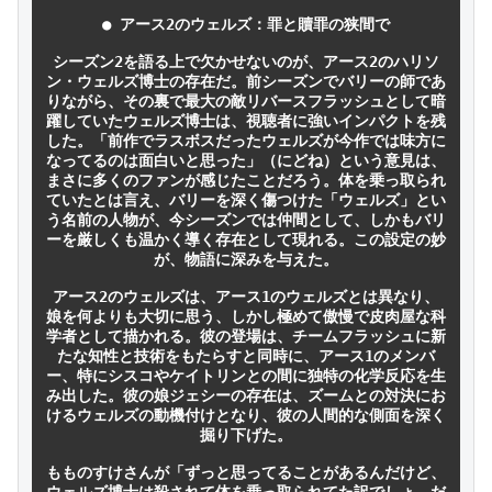
● アース2のウェルズ：罪と贖罪の狭間で

シーズン2を語る上で欠かせないのが、アース2のハリソ
ン・ウェルズ博士の存在だ。前シーズンでバリーの師であ
りながら、その裏で最大の敵リバースフラッシュとして暗
躍していたウェルズ博士は、視聴者に強いインパクトを残
した。「前作でラスボスだったウェルズが今作では味方に
なってるのは面白いと思った」（にどね）という意見は、
まさに多くのファンが感じたことだろう。体を乗っ取られ
ていたとは言え、バリーを深く傷つけた「ウェルズ」とい
う名前の人物が、今シーズンでは仲間として、しかもバリ
ーを厳しくも温かく導く存在として現れる。この設定の妙
が、物語に深みを与えた。

アース2のウェルズは、アース1のウェルズとは異なり、
娘を何よりも大切に思う、しかし極めて傲慢で皮肉屋な科
学者として描かれる。彼の登場は、チームフラッシュに新
たな知性と技術をもたらすと同時に、アース1のメンバ
ー、特にシスコやケイトリンとの間に独特の化学反応を生
み出した。彼の娘ジェシーの存在は、ズームとの対決にお
けるウェルズの動機付けとなり、彼の人間的な側面を深く
掘り下げた。

もものすけさんが「ずっと思ってることがあるんだけど、
ウェルズ博士は殺されて体を乗っ取られてた訳でしょ。だ