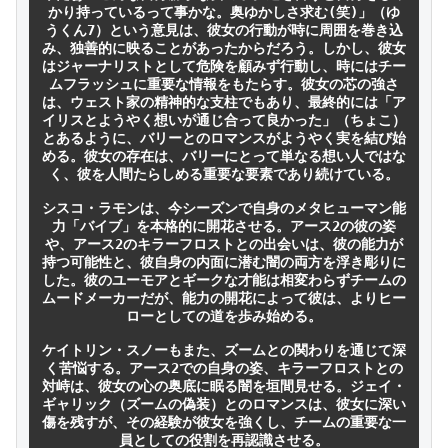
かり持っているって事かな。奥ゆかしさ求む(笑)」（ゆ
うくん7）という意見は、彼女の行動が時に周囲を巻き込
み、独善的に映ることがあったからだろう。しかし、彼女
はジャーナリストとして危険を顧みず行動し、時にはチー
ムフラッシュに重要な情報をもたらす。彼女の芯の強さ
は、ウェスト家の精神的な支柱でもあり、最終的には「ア
イリスとようやく想いが通じ合って良かった」（ちょこ）
とあるように、バリーとのロマンスがようやく実を結び始
める。彼女の存在は、バリーにとって単なる想い人ではな
く、彼を人間たらしめる重要な要素であり続けている。

シスコ・ラモンは、今シーズンで自身のメタヒューマン能
力「バイブ」を本格的に開花させる。アース2の彼の姿
や、アース2のキラーフロストとの出会いは、彼の能力が
持つ可能性と、彼自身の内面に潜む闇の両方を浮き彫りに
した。彼のユーモアとギークな才能は相変わらずチームの
ムードメーカーだが、能力の開花によって彼は、よりヒー
ローとしての道を歩み始める。

ケイトリン・スノーもまた、ズームとの関わりを通じて深
く苦悩する。アース2での自身の姿、キラーフロストとの
対峙は、彼女の心の奥底に眠る闇を垣間見せる。ジェイ・
ギャリック（ズームの偽装）とのロマンスは、彼女に深い
傷を残すが、その経験が彼女を強くし、チームの重要な一
員としての役割を再認識させる。
