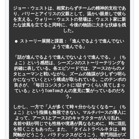
ジョー・ウェストは、相変わらずチームの精神的支柱であ
り、バリーとアイリスの父親として、温かい眼差しで彼ら
を支える。ウォリー・ウェストの登場は、ウェスト家に新
たな波風を立てると同時に、今後の物語に大きな伏線を残
した。

● ストーリー展開と課題：「進んでるようで進んでない
ようで進んでる」

「話が進んでるようで進んでないようで進んでる。」（ち
ょこ）という感想は、シーズン2のストーリーテリングを
的確に表している。各エピソードでは、アース2からのメ
タヒューマンと戦いながら、ズームの陰謀が少しずつ明ら
かになっていくという構成が取られている。このテンポの
良さが、「毎日コンスタントに3話ずつくらい見てしまっ
ている」というTomTomさんの意見に繋がっているのだろ
う。

しかし、一方で「人が多くて時々分からなくなるー」（ち
ょこ）という指摘も無視できない。マルチバースの導入に
よって、アース1とアース2のキャラクターが入り乱れ、
名前や顔が同じでも性格や境遇が異なるために、時に混乱
を招くこともあった。また、「タイムトラベルネタは、時
間軸がどうこう、パラドックスがどうこう、専門用語がズ