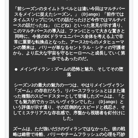
「前シーズンのタイムトラベルとは違い今回はマルチバー
スをメインに捉えたシーズン。」（Django）「前作では
タイムスリップについての話だったけど今作ではマルチバ
ースの話だったね」（にどね）といった意見が示す通り、
このマルチバースの導入は、ファンにとって大きな驚きと
同時に、今後のDCドラマユニバース全体を考える上で非
常に重要な転換点となった。アース2からのメタヒューマ
ンの襲来は、バリーが単なるセントラル・シティの守護者
から、より広大な宇宙を守るヒーローへと成長していく第
一歩でもあったのだ。

● メインヴィラン：ズームの恐怖と魅力、そしてその堕
落

シーズン2の最大の魅力の一つは、やはりメインヴィラン
「ズーム」の存在だろう。リバースフラッシュとはまた違
った種類のスピードスターとして登場したズームは、「と
ても魅力的でカッコいいヴィランでした」（Django）と
いう評価が示す通り、その圧倒的なスピードと残忍さ、そ
してミステリアスな存在感で、序盤から視聴者を釘付けに
した。

ズームは、ただ強いだけのヴィランではなかった。彼の戦
略は緻密で冷酷、バリーやチームフラッシュの心理を巧妙