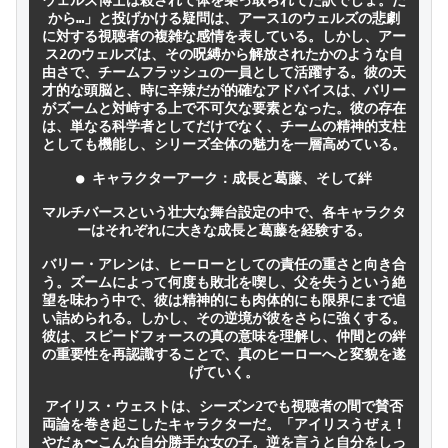
から…」と投げかける疑問は、アース1のウェルズの悲劇
に対する視聴者の複雑な感情を表している。しかし、アー
ス2のウェルズは、その呪縛から解放されたかのような自
由さで、チームフラッシュの一員として活躍する。彼の天
才的な頭脳と、時に辛辣だが的確なアドバイスは、バリー
がズームと対峙する上で不可欠な要素となった。彼の存在
は、単なる科学者としてだけでなく、チームの精神的支柱
としても機能し、シリーズ全体の魅力を一層高めている。

● キャラクターアーク：成長と葛藤、そして絆

マルチバースという壮大な舞台設定の中で、各キャラクタ
ーはそれぞれに大きな成長と葛藤を経験する。

バリー・アレンは、ヒーローとしての責任の重さと向き合
う。ズームによって何度も敗北を喫し、父を失うという絶
望を味わう中で、彼は精神的にも肉体的にも限界にまで追
い詰められる。しかし、その逆境が彼をさらに強くする。
彼は、スピードフォースの真の意味を理解し、仲間との絆
の重要性を再認識することで、真のヒーローへと変貌を遂
げていく。

アイリス・ウェストは、シーズン2でも視聴者の間で賛否
両論を巻き起こしたキャラクターだ。「アイリスうぜぇ！
やだぁ〜こんな自分勝手な女の子。逆を言うと自分をしっ