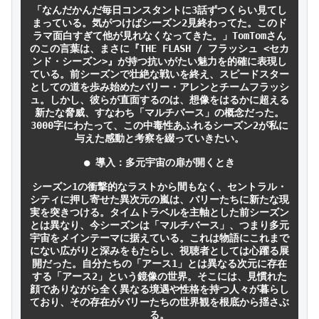
「なんだかんだ毎日コンスタントに3話ずつくらい見てし
まっている。気がつけばシーズン2見終わってた。このド
ラマ面白すぎて他が見れなくなってきた。」TomTomさん
のこの言葉は、まさに『THE FLASH / フラッシュ <セカ
ンド・シーズン>』が持つ抗いがたい魅力を的確に表現し
ている。前シーズンで壮絶な戦いを終え、スピードスター
としての道を歩み始めたバリー・アレンとチームフラッシ
ュ。しかし、彼らが直面するのは、想像をはるかに超える
新たな脅威、すなわち「マルチバース」の概念だった。
3000字にわたって、この中毒性あふれるシーズン2が私に
与えた感動と考察を綴っていきたい。

● 導入：多元宇宙の扉が開くとき

シーズン1の衝撃的なラストから間もなく、セントラル・
シティに押し寄せた異次元の嵐は、バリーたちに新たな現
実を突きつける。タイムトラベルを主軸とした前シーズン
とは異なり、今シーズンは「マルチバース」、つまり多元
宇宙をメインテーマに据えている。これは物語にこれまで
にない広がりと深みをもたらし、視聴者としては心躍る展
開だった。自分たちの「アース1」とは異なる次元に存在
する「アース2」という鏡像の世界。そこには、見慣れた
顔でありながら全く異なる境遇や性格を持つ人々が暮らし
ており、その存在がバリーたちの世界観を根底から揺さぶ
る。
