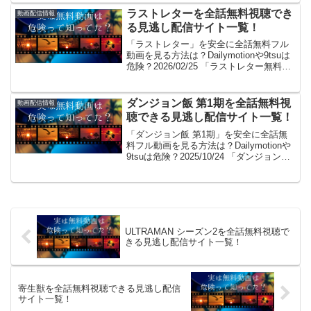
やYouT...
ラストレターを全話無料視聴でき
動画配信情報
る見逃し配信サイト一覧！
「ラストレター」を安全に全話無料フル
動画を見る方法は？Dailymotionや9tsuは
危険？2026/02/25 「ラストレター無料で
見た～い！」。見れるよ！(/・ω・)/。
GYAO!やパンドラはサービス終了、
dailymotionやYo...
ダンジョン飯 第1期を全話無料視
動画配信情報
聴できる見逃し配信サイト一覧！
「ダンジョン飯 第1期」を安全に全話無
料フル動画を見る方法は？Dailymotionや
9tsuは危険？2025/10/24 「ダンジョン飯
第1期無料で見た～い！」。見れるよ！
(/・ω・)/。GYAO!やパンドラはサービス
終了、dailym...
ULTRAMAN シーズン2を全話無料視聴で
きる見逃し配信サイト一覧！
寄生獣を全話無料視聴できる見逃し配信
サイト一覧！