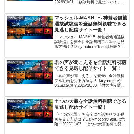
2026/01/01 「刻刻無料で見た～い！」。
見れるよ！(/・ω・)/。GYAO!やパンドラ
はサービス終了、dailymotionやYouTube
も規制...
マッシュル-MASHLE- 神覚者候補
動画配信情報
選抜試験編を全話無料視聴できる
見逃し配信サイト一覧！
「マッシュル-MASHLE- 神覚者候補選抜
試験編」を安全に全話無料フル動画を見
る方法は？Dailymotionや9tsuは危険？
2025/10/25 「マッシュル-MASHLE- 神覚
者候補選抜試験編無料で見た～い！」。
見れるよ！(/・ω...
君の声が聞こえるを全話無料視聴
動画配信情報
できる見逃し配信サイト一覧！
「君の声が聞こえる」を安全に全話無料
フル動画を見る方法は？Dailymotionや
9tsuは危険？2025/10/30 「君の声が聞こ
える無料で見た～い！」。見れるよ！(/・
ω・)/。GYAO!やパンドラはサービス終
了、dailymotio...
七つの大罪を全話無料視聴できる
動画配信情報
見逃し配信サイト一覧！
「七つの大罪」を安全に全話無料フル動
画を見る方法は？Dailymotionや9tsuは危
険？2025/11/07 「七つの大罪無料で見た
～い！」。見れるよ！(/・ω・)/。GYAO!
やパンドラはサービス終了、dailymotion