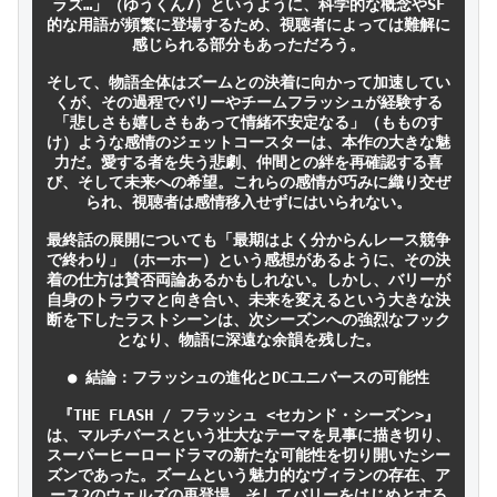
ラズ…」（ゆうくん7）というように、科学的な概念やSF
的な用語が頻繁に登場するため、視聴者によっては難解に
感じられる部分もあっただろう。

そして、物語全体はズームとの決着に向かって加速してい
くが、その過程でバリーやチームフラッシュが経験する
「悲しさも嬉しさもあって情緒不安定なる」（もものす
け）ような感情のジェットコースターは、本作の大きな魅
力だ。愛する者を失う悲劇、仲間との絆を再確認する喜
び、そして未来への希望。これらの感情が巧みに織り交ぜ
られ、視聴者は感情移入せずにはいられない。

最終話の展開についても「最期はよく分からんレース競争
で終わり」（ホーホー）という感想があるように、その決
着の仕方は賛否両論あるかもしれない。しかし、バリーが
自身のトラウマと向き合い、未来を変えるという大きな決
断を下したラストシーンは、次シーズンへの強烈なフック
となり、物語に深遠な余韻を残した。

● 結論：フラッシュの進化とDCユニバースの可能性

『THE FLASH / フラッシュ <セカンド・シーズン>』
は、マルチバースという壮大なテーマを見事に描き切り、
スーパーヒーロードラマの新たな可能性を切り開いたシー
ズンであった。ズームという魅力的なヴィランの存在、ア
ース2のウェルズの再登場、そしてバリーをはじめとする