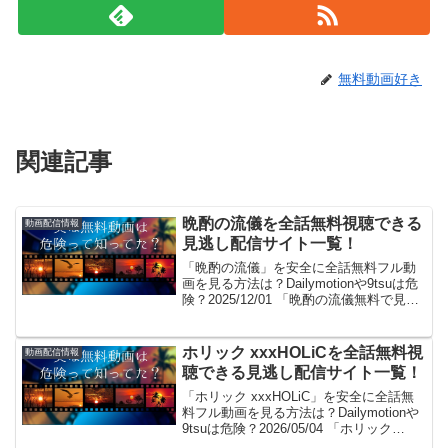
無料動画好き
関連記事
晩酌の流儀を全話無料視聴できる
動画配信情報
見逃し配信サイト一覧！
「晩酌の流儀」を安全に全話無料フル動
画を見る方法は？Dailymotionや9tsuは危
険？2025/12/01 「晩酌の流儀無料で見た
～い！」。見れるよ！(/・ω・)/。GYAO!
やパンドラはサービス終了、dailymotion
やYouT...
ホリック xxxHOLiCを全話無料視
動画配信情報
聴できる見逃し配信サイト一覧！
「ホリック xxxHOLiC」を安全に全話無
料フル動画を見る方法は？Dailymotionや
9tsuは危険？2026/05/04 「ホリック
xxxHOLiC無料で見た～い！」。見れる