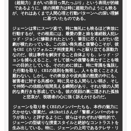
（超能力）まがいの茶目っ気たっぷり」という表現が的確
であるように、彼の洞察力は時に超能力のようにも映る
が、それはあくまで人間心理と行動パターンへの深い理解
に基づいたものである。

ジェーンは常にスーツ姿で、時に無礼にも映るほど奔放に
行動するが、その根底には、最愛の妻と娘を連続殺人犯レ
ッド・ジョンに惨殺されたという、筆舌に尽くしがたい悲
劇が横たわっている。この深い喪失感と復讐心こそが、彼
をCBI（カリフォルニア州捜査局）へと駆り立てる原動力
なのだ。彼は事件を解決すること自体よりも、レッド・ジ
ョンを捕らえること、そして彼への復讐を果たすことを唯
一の目的としている。そのために彼は、時に常識を逸脱し
た行動を取り、CBIの規則を無視し、人々を欺くことさえ
厭わない。しかし、その奔放さや皮肉屋の態度の中にも、
被害者に対する共感や、時に見せる人間らしい弱さ、そし
て仲間への信頼が垣間見える瞬間があり、それが彼の人間
的な奥行きを形成している。彼の笑顔の裏に隠された孤独
と悲哀が、視聴者の心に強く訴えかけるのだ。

ジェーンを取り巻くCBIのメンバーたちも、本作の魅力に
欠かせない要素だ。akikotiさんが「警察メンバーのキャ
ラが良い」と評するように、彼らはそれぞれが個性的で、
ジェーンの型破りな捜査スタイルと絶妙なコントラストを
生み出している。特に、ジェーンの上司であるテレサ・リ