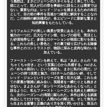
う感想は、まさにジェーンのスタイルをよく表している。
彼にとって、犯人が己の罪を事細かに語ることは重要では
ない。重要なのは、レッド・ジョンを捕まえるための布石
として、目の前の事件を迅速かつ確実に解決することなの
だ。この独特の解決様式が、各エピソードに新鮮な驚きと
知的興奮をもたらしている。

カリフォルニアの美しい風景が背景にあることも、本作の
魅力の一つだ。広大なワイン畑、セレブの邸宅、荒涼とし
た砂漠地帯など、多様なロケーションが画面に彩りを添え
る。これらの美しい景色と、その裏で繰り広げられる陰惨
な事件とのコントラストが、物語に深みと皮肉な味わいを
加えている。

ファースト・シーズンを終えて、私は「あお」さんの「め
ちゃくちゃ好き」という言葉に心から共感する。ruiさん
の「めちゃ面白い」という感想も、まさに私の心境だ。ジ
ェーンの持つ哀愁と魅力、CBIチームの温かい絆、そして
レッド・ジョンというシリーズを貫く壮大な謎。これら全
ての要素が複雑に絡み合い、視聴者を一瞬たりとも飽きさ
せない。まよさんが「全シリーズみなあかんくなった」と
語るように、私もファースト・シーズンを見終えた瞬間か
ら、次のシーズンへの渇望に駆られた。本作は単なる娯楽
作品としてだけでなく、人間の心の闇と光、そして喪失か
ら生まれる復讐と正義のあり方を深く問いかける、珠玉の