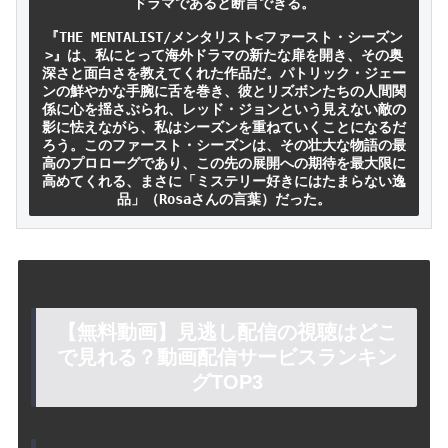
ドラマであると断言できる。

『THE MENTALIST/メンタリスト<ファースト・シーズン
>』は、私にとって海外ドラマの新たな扉を開き、その奥
深さと面白さを教えてくれた作品だ。パトリック・ジェー
ンの鮮やかな手腕に舌を巻き、彼とリズボンたちの人間関
係に心を揺さぶられ、レッド・ジョンという見えない敵の
影に怯えながら、私はシーズンを重ねていくことになるだ
ろう。このファースト・シーズンは、その壮大な物語の最
高のプロローグであり、この先の展開への期待を最大限に
高めてくれる、まさに「ミステリー好きにはたまらない逸
品」（Rosaさんの言葉）だった。
【無料動画】見逃し配信の視聴はどこ
で見れる？動画配信サービスランキン
グTOP3