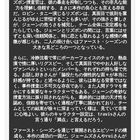
ズボン捜査官は、彼の暴走を抑制しつつも、その非凡な能
力を理解し信頼する、まさに本作の良心とも言える存在
だ。ロビン・タニー演じるリズボンは、真面目で規則を重
んじるがゆえに苦悩することも多いが、その強さと優しさ
が、ジェーンの危うさを補完し、チーム全体に安定感をも
たらしている。ジェーンとリズボンの間には、言葉にはせ
ずとも深い信頼関係と、時に恋とも取れるような感情の機
微が感じられ、二人の掛け合いはファースト・シーズンの
大きな見どころの一つとなっている。

さらに、冷静沈着で常にポーカーフェイスのチョウ、熱血
漢で情に厚いリグスビー、そして真面目でややお人好しな
ヴァンペルトといったメンバーも、それぞれの持ち場で光
る。お話し好きさんが「脇役たちの個性的な面々が本当に
好感が持てる」と述べるように、彼らは単なる背景ではな
く、事件捜査に不可欠な存在であり、また人間ドラマを豊
かにする重要なキャラクターでもある。ジェーンの奇妙な
捜査方法に振り回されながらも、最終的には彼の天才性を
認め、信頼を寄せていく過程が丁寧に描かれており、チー
ムとしての結束が徐々に深まっていく様は、見ていて非常
に心地よい。彼らのキャラクター設定は、travisさんの
言う通り「満点」と言えるだろう。

ファースト・シーズンを通じて展開されるエピソードの構
成も、本作の成功の一因だ。ジェームズさんやruiさんが