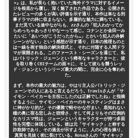
>』は、私が長らく抱いていた海外ドラマに対するイメー
ジを根底から覆し、深く魅了された作品である。公開され
たレビューの多くが高い評価を示す通り、本作は単なる刑
事ドラマの枠に収まらない、多層的な魅力に満ちている。
まだ見ている途中ながらも、zzさんの「犯人わかってか
らめっちゃあっさりやなーって感じ。コナンとか金田一み
たいに「あいつがこうだったから…」とかいう犯人の弁解
シーンがない」という感想が示す通り、日本の推理ものと
は一線を画す独自の解決様式と、それに付随する人間ドラ
マが展開される。このファースト・シーズンを通じて、私
はパトリック・ジェーンという稀有なキャラクターと、彼
を取り巻くCBIチームの面々に、そして彼らを襲うレッ
ド・ジョンというシリーズ最大の闇に、完全に心を奪われ
た。

まず、本作の最大の魅力は、やはり主人公パトリック・ジ
ェーンその人にあると言えるだろう。travisさんが「サ
イモン・ベイカーを主役にしたのは正解でしたね」と指摘
するように、サイモン・ベイカーのキャスティングはまさ
に神がかり的だ。その優雅で軽やかな佇まい、底知れない
瞳の奥に宿る悲しみと狡猾さ、そして何よりもその圧倒的
なカリスマ性は、ジェーンというキャラクターが持つ多面
性を完璧に体現している。彼は元「サイキック」と称する
詐欺師であり、その過去が示すように、人の心理を操り、
真実を見抜く術に長けている。Rosaさんの「サイキック