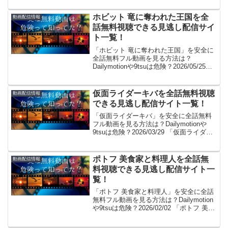
よ！(/・ω・)/。GYAO!やパンドラはサー
ビス終了、...
ホビット 竜に奪われた王国を全
動画配信情報
話無料視聴できる見逃し配信サイ
ト一覧！
「ホビット 竜に奪われた王国」を安全に
全話無料フル動画を見る方法は？
Dailymotionや9tsuは危険？2026/05/25
「ホビット 竜に奪われた王国無料で見た
～い！」。見れるよ！(/・ω・)/。GYAO!
やパンドラはサービス終了、...
仮面ライダーキバを全話無料視聴
動画配信情報
できる見逃し配信サイト一覧！
「仮面ライダーキバ」を安全に全話無料
フル動画を見る方法は？Dailymotionや
9tsuは危険？2026/03/29 「仮面ライダー
キバ無料で見た～い！」。見れるよ！(/・
ω・)/。GYAO!やパンドラはサービス終
了、dailymotio...
ポトフ 美食家と料理人を全話無
動画配信情報
料視聴できる見逃し配信サイト一
覧！
「ポトフ 美食家と料理人」を安全に全話
無料フル動画を見る方法は？Dailymotion
や9tsuは危険？2026/02/02 「ポトフ 美食
家と料理人無料で見た～い！」。見れる
よ！(/・ω・)/。GYAO!やパンドラはサー