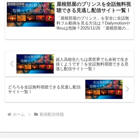
ビス終了、dail...
屋根部屋のプリンスを全話無料視
動画配信情報
聴できる見逃し配信サイト一覧！
「屋根部屋のプリンス」を安全に全話無
料フル動画を見る方法は？Dailymotionや
9tsuは危険？2025/11/26 「屋根部屋のプ
リンス無料で見た～い！」。見れるよ！
(/・ω・)/。GYAO!やパンドラはサービス
終了、dailymot...
超人高校生たちは異世界でも余裕で生き
抜くようです！を全話無料視聴できる見
逃し配信サイト一覧！
どろろを全話無料視聴できる見逃し配信
サイト一覧！
ホーム
動画配信情報