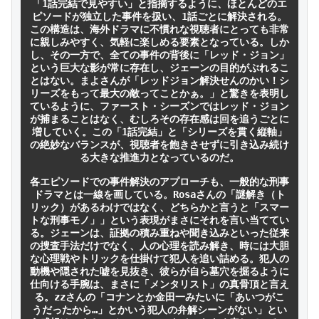
「1話完結で見やすい」と指摘するように、ほとんどのエ
ピソードが独立した事件を扱い、1話ごとに解決される。
この構造は、海外ドラマに不慣れな視聴者にとっても非常
に親しみやすく、気軽に楽しめる要素となっている。しか
し、その一方で、全ての事件の背後に「レッド・ジョン」
という巨大な影が常に存在し、ジェーンの目的がぶれるこ
とはない。まよさんが「レッドジョン解決せんのかい！シ
リーズをもって最大の敵ってことかぁ。」と驚きを表明し
ているように、ファースト・シーズンではレッド・ジョン
が捕まることはなく、むしろその存在感は回を追うごとに
増していく。この「1話完結」と「シリーズを貫く縦軸」
の絶妙なバランスが、視聴者を飽きさせずに引き込み続け
る大きな推進力となっているのだ。

各エピソードでの事件解決のアプローチも、一般的な刑事
ドラマとは一線を画している。Rosaさんの「謎解き（ト
リック）があるわけではなく、どちらかと言うと「スマー
トな刑事モノ」」という表現がまさにそれを言い当ててい
る。ジェーンは、証拠の積み重ねや聞き込みといった従来
の捜査手法だけでなく、人の心理を読み解き、時には大胆
な心理戦やトリックを仕掛けて犯人を追い詰める。犯人の
動機や隠された嘘を見抜き、彼らが自ら墓穴を掘るように
仕向ける手腕は、まさに「メンタリスト」の真骨頂と言え
る。zzさんの「コナンとか金田一みたいに「あいつがこ
うだったから…」とかいう犯人の弁解シーンがない」とい